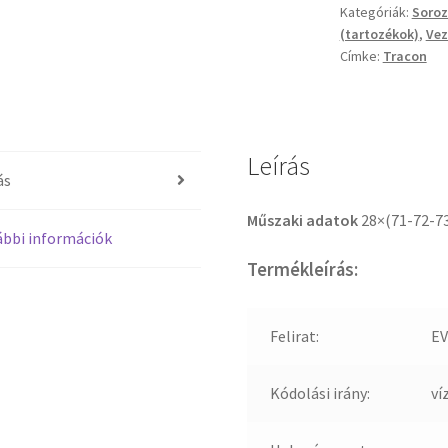
Kategóriák:
Soro
(tartozékok)
,
Vez
Címke:
Tracon
Leírás
ás
Műszaki adatok
28×(71-72-7
bbi információk
Termékleírás:
Felirat:
EV
Kódolási irány:
ví