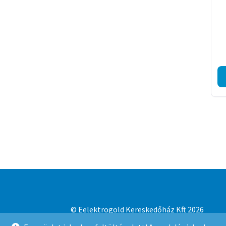
© Eelektrogold Kereskedőház Kft 2026
Adatvédelmi irányelvek
Built with WooCo