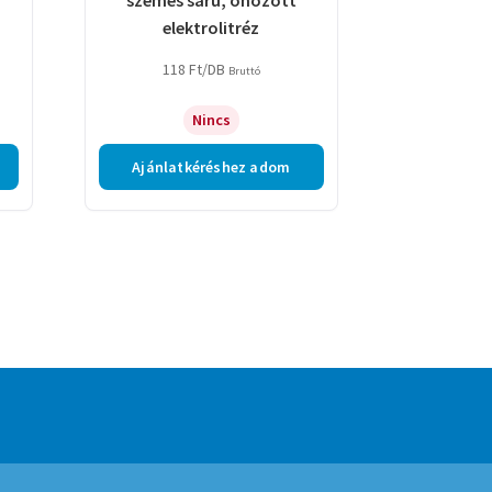
elektrolitréz
118
Ft
/DB
Bruttó
Nincs
Ajánlatkéréshez adom