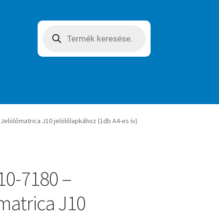
Products
search
Jelölőmatrica J10 jelölőlapkához (1db A4-es ív)
10-7180 –
matrica J10