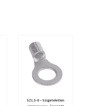
SZ1.5-8 – Szigeteletlen
szemes saru, ónozott