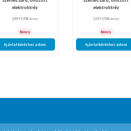
elektrolitréz
elektrolitréz
169
Ft
/DB
118
Ft
/DB
Bruttó
Bruttó
Nincs
Nincs
Ajánlatkéréshez adom
Ajánlatkéréshez adom
mmerce
.