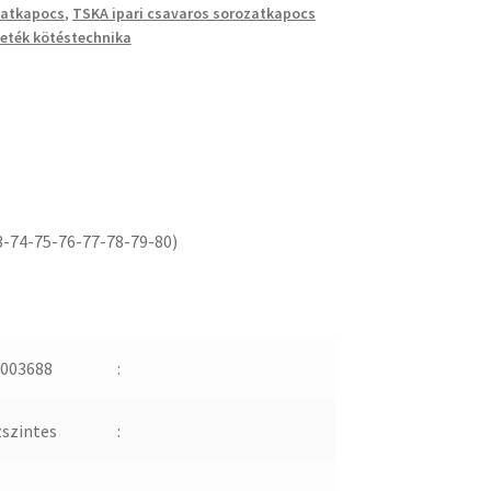
zatkapocs
,
TSKA ipari csavaros sorozatkapocs
eték kötéstechnika
3-74-75-76-77-78-79-80)
003688
:
zszintes
: