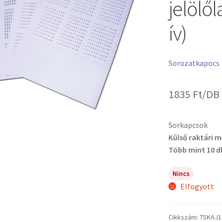
jelölő
ív)
Sorozatkapocs
1835
Ft
/DB
Sorkapcsok
Kűlső raktári 
Több mint 10 d
Nincs
Elfogyott
Cikkszám:
TSKAJ1