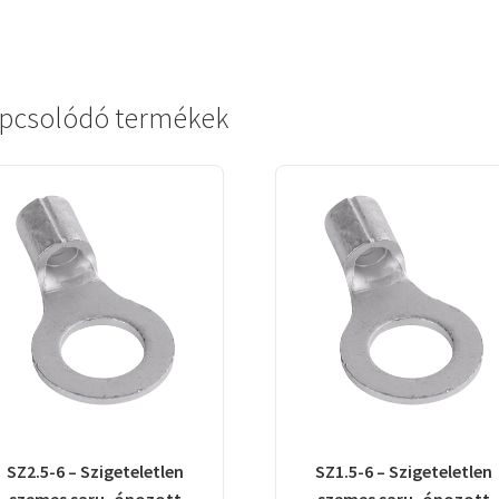
pcsolódó termékek
SZ2.5-6 – Szigeteletlen
SZ1.5-6 – Szigeteletlen
szemes saru, ónozott
szemes saru, ónozott