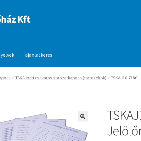
ház Kft
nyelvek
ajanlatkeres
anlatkeres
apocs
TSKA ipari csavaros sorozatkapocs (tartozékok)
TSKAJ10-7180 – 
TSKAJ
🔍
Jelölő