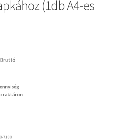
lapkához (1db A4-es
Bruttó
mennyiség
b raktáron
0-7180