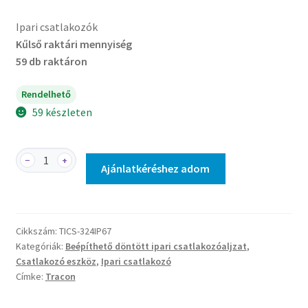
Ipari csatlakozók
Kűlső raktári mennyiség
59 db raktáron
Rendelhető
59 készleten
TICS-
−
+
Ajánlatkéréshez adom
324IP67
-
Beépíthető
ferde
Cikkszám:
TICS-324IP67
ipari
Kategóriák:
Beépíthető döntött ipari csatlakozóaljzat
,
csatlakozóaljzat
Csatlakozó eszköz
,
Ipari csatlakozó
mennyiség
Címke:
Tracon