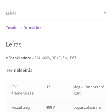
Leírás
További információk
Leírás
Műszaki adatok
32A, 400V, 3P+E, 6h, IP67
Termékleírás:
IEC
32
Megkülönböztető
áramerősség:
szín:
Feszültség
400 V
Dugaszolásirány: