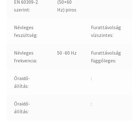
EN 60309-2
(50+60
szerint:
Hz) piros
Névleges
Furattávolság
feszültség:
vízszintes:
Névleges
50 -60 Hz
Furattávolság
frekvencia:
függőleges:
Óraidő-
:
állítás:
Óraidő-
:
állítás: