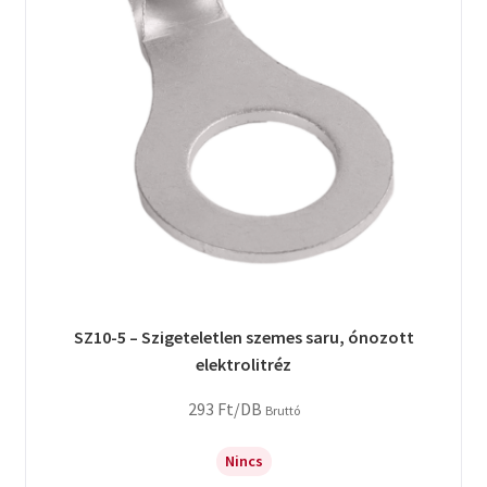
SZ10-5 – Szigeteletlen szemes saru, ónozott
elektrolitréz
293
Ft
/DB
Bruttó
Nincs