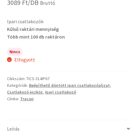
3089
Ft
/DB
Bruttó
Ipari csatlakozók
Kűlső raktári mennyiség
Több mint 100 db raktáron
Nincs
Elfogyott
Cikkszám:
TICS-314IP67
Kategóriák:
Beépíthető döntött ipari csatlakozóaljzat
,
Csatlakozó eszköz
,
Ipari csatlakozó
Címke:
Tracon
Leírás