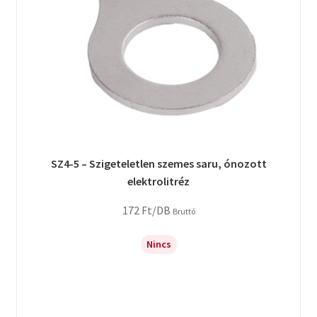
SZ4-5 – Szigeteletlen szemes saru, ónozott
elektrolitréz
172
Ft
/DB
Bruttó
Nincs