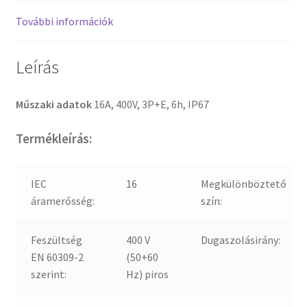
További információk
Leírás
Műszaki adatok
16A, 400V, 3P+E, 6h, IP67
Termékleírás:
IEC
16
Megkülönböztető
áramerősség:
szín:
Feszültség
400 V
Dugaszolásirány:
EN 60309-2
(50+60
szerint:
Hz) piros