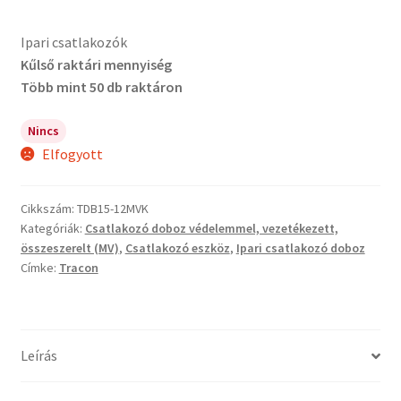
Ipari csatlakozók
Kűlső raktári mennyiség
Több mint 50 db raktáron
Nincs
Elfogyott
Cikkszám:
TDB15-12MVK
Kategóriák:
Csatlakozó doboz védelemmel, vezetékezett,
összeszerelt (MV)
,
Csatlakozó eszköz
,
Ipari csatlakozó doboz
Címke:
Tracon
Leírás