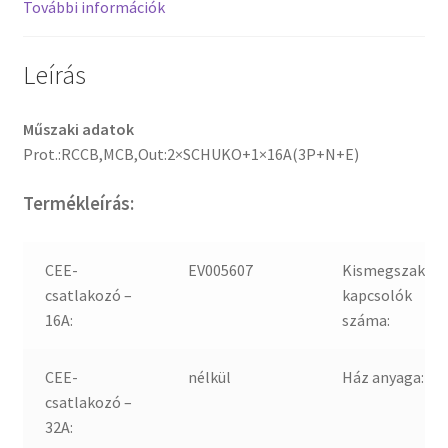
További információk
Leírás
Műszaki adatok
Prot.:RCCB,MCB,Out:2×SCHUKO+1×16A(3P+N+E)
Termékleírás:
CEE-
EV005607
Kismegszakító
csatlakozó –
kapcsolók
16A:
száma:
CEE-
nélkül
Ház anyaga:
csatlakozó –
32A: