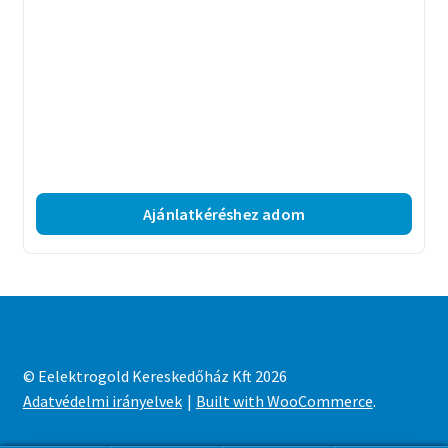
Ajánlatkéréshez adom
© Eelektrogold Kereskedőház Kft 2026
Adatvédelmi irányelvek
Built with WooCommerce
.