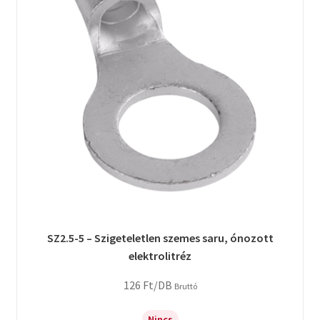
SZ2.5-5 – Szigeteletlen szemes saru, ónozott
elektrolitréz
126
Ft
/DB
Bruttó
Nincs