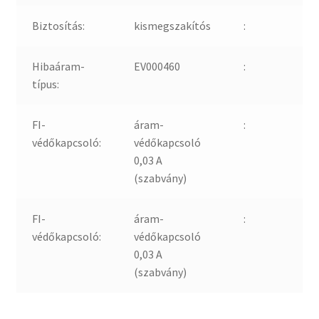
Biztosítás:
kismegszakítós
:
Hibaáram-
EV000460
:
típus:
FI-
áram-
:
védőkapcsoló:
védőkapcsoló
0,03 A
(szabvány)
FI-
áram-
:
védőkapcsoló:
védőkapcsoló
0,03 A
(szabvány)