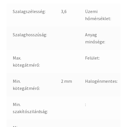
Szalagszélesség:
3,6
Üzemi
hőmérséklet:
Szalaghosszúság:
Anyag
minősége:
Max.
Felület:
kötegátmérő:
Min.
2 mm
Halogénmentes:
kötegátmérő:
Min.
:
szakítószilárdság: