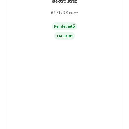
elektrolitréz
69
Ft
/DB
Bruttó
Rendelhető
14100 DB