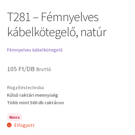
T281 – Fémnyelves
kábelkötegelő, natúr
Fémnyelves kábelkötegelő
105
Ft
/DB
Bruttó
Rögzítéstechnika
Kűlső raktári mennyiség
Több mint 500 db raktáron
Nincs
Elfogyott