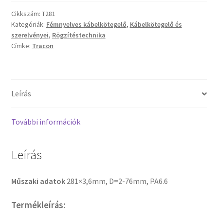
Cikkszám:
T281
Kategóriák:
Fémnyelves kábelkötegelő
,
Kábelkötegelő és
szerelvényei
,
Rögzítéstechnika
Címke:
Tracon
Leírás
További információk
Leírás
Műszaki adatok
281×3,6mm, D=2-76mm, PA6.6
Termékleírás: