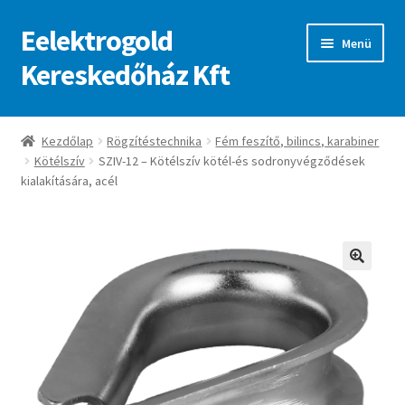
Eelektrogold
Ugrás
Kilépés
Menü
a
a
Kereskedőház Kft
navigációhoz
tartalomba
Kezdőlap
Kezdőlap
Rögzítéstechnika
Fém feszítő, bilincs, karabiner
Kötélszív
SZIV-12 – Kötélszív kötél-és sodronyvégződések
A fiókom
kialakítására, acél
Adatvédelmi irányelvek
ajanlatkeres
🔍