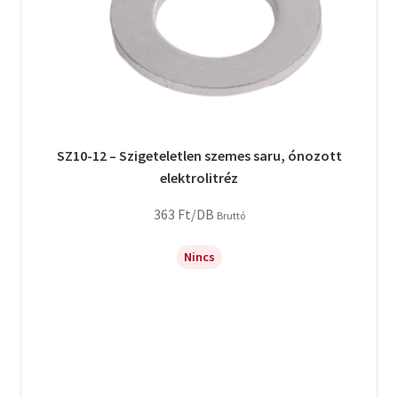
SZ10-12 – Szigeteletlen szemes saru, ónozott
elektrolitréz
363
Ft
/DB
Bruttó
Nincs