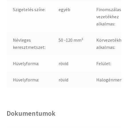
Szigetelés színe:
egyéb
Finomszálas
vezetékhez
alkalmas:
Névleges
50 -120 mm²
Körvezetékhez
keresztmetszet:
alkalmas:
Hüvelyforma:
rövid
Felület:
Hüvelyforma:
rövid
Halogénmentes
Dokumentumok