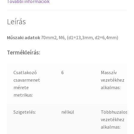
További információk
Leírás
Műszaki adatok
70mm2, M6, (d1=13,3mm, d2=6,4mm)
Termékleírás:
Csatlakozó
6
Masszív
csavarmenet
vezetékhez
mérete
alkalmas:
metrikus:
Szigetelés:
nélkül
Többhuzalos
vezetékhez
alkalmas: