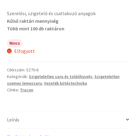
Szerelési, szigetelő és csatlakozó anyagok
Kűlső raktári mennyiség
Több mint 100 db raktáron
Nincs
Elfogyott
Cikkszám:
SZ70-6
Kategóriák:
Szigeteletlen saru és toldóhüvely
,
Szigeteletlen
szemes lemezsaru
,
Vezeték kötéstechnika
Címke:
Tracon
Leírás