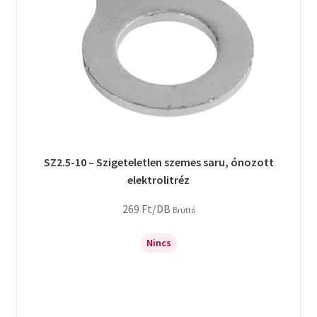
SZ2.5-10 – Szigeteletlen szemes saru, ónozott
elektrolitréz
269
Ft
/DB
Bruttó
Nincs