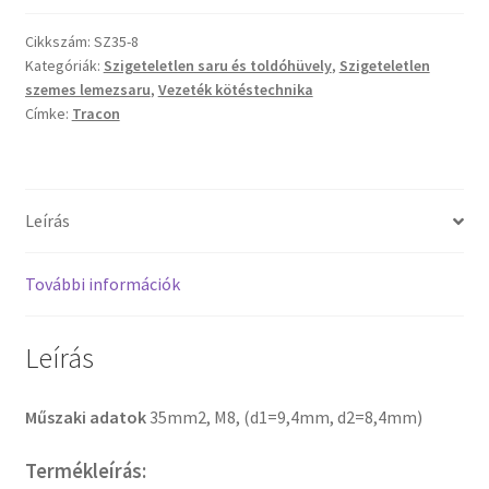
Cikkszám:
SZ35-8
Kategóriák:
Szigeteletlen saru és toldóhüvely
,
Szigeteletlen
szemes lemezsaru
,
Vezeték kötéstechnika
Címke:
Tracon
Leírás
További információk
Leírás
Műszaki adatok
35mm2, M8, (d1=9,4mm, d2=8,4mm)
Termékleírás: