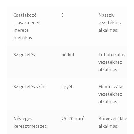
Csatlakozó
8
Masszív
csavarmenet
vezetékhez
mérete
alkalmas:
metrikus:
Szigetelés:
nélkül
Többhuzalos
vezetékhez
alkalmas:
Szigetelés színe:
egyéb
Finomszálas
vezetékhez
alkalmas:
Névleges
25 -70 mm²
Körvezetékhez
keresztmetszet:
alkalmas: