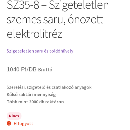
SZ35-8 – Szigeteletlen
szemes saru, ónozott
elektrolitréz
Szigeteletlen saru és toldóhüvely
1040
Ft
/DB
Bruttó
Szerelési, szigetelő és csatlakozó anyagok
Kűlső raktári mennyiség
Több mint 2000 db raktáron
Nincs
Elfogyott