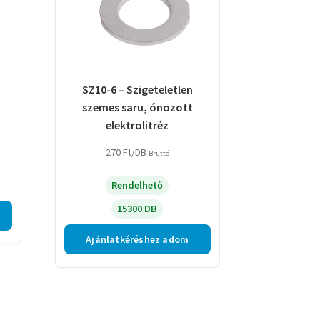
SZ10-6 – Szigeteletlen
szemes saru, ónozott
elektrolitréz
270
Ft
/DB
Bruttó
Rendelhető
15300 DB
Ajánlatkéréshez adom