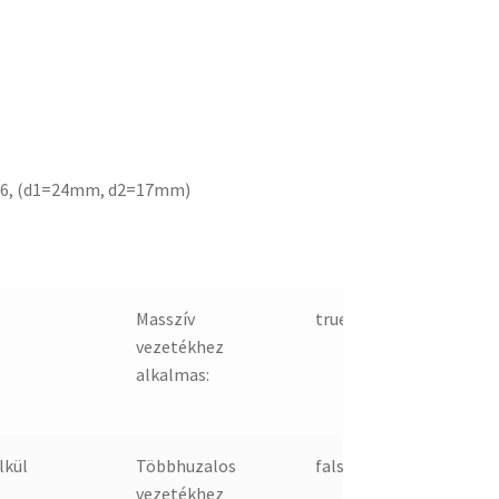
6, (d1=24mm, d2=17mm)
6
Masszív
true
vezetékhez
alkalmas:
lkül
Többhuzalos
false
vezetékhez