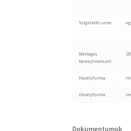
Szigetelés színe:
eg
Névleges
18
keresztmetszet:
Hüvelyforma:
rö
Hüvelyforma:
rö
Dokumentumok