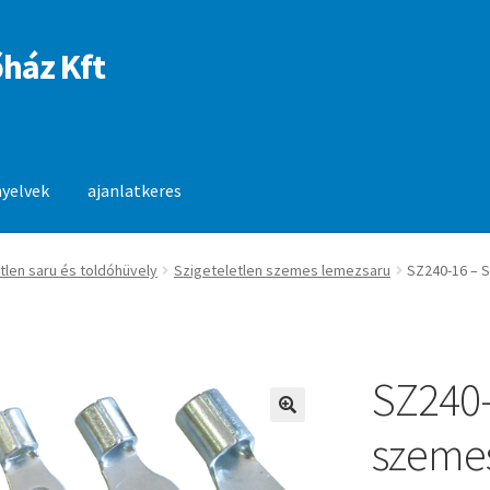
ház Kft
nyelvek
ajanlatkeres
anlatkeres
tlen saru és toldóhüvely
Szigeteletlen szemes lemezsaru
SZ240-16 – S
SZ240-
🔍
szemes