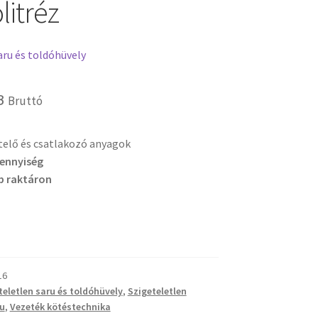
litréz
aru és toldóhüvely
B
Bruttó
etelő és csatlakozó anyagok
mennyiség
b raktáron
16
teletlen saru és toldóhüvely
,
Szigeteletlen
u
,
Vezeték kötéstechnika