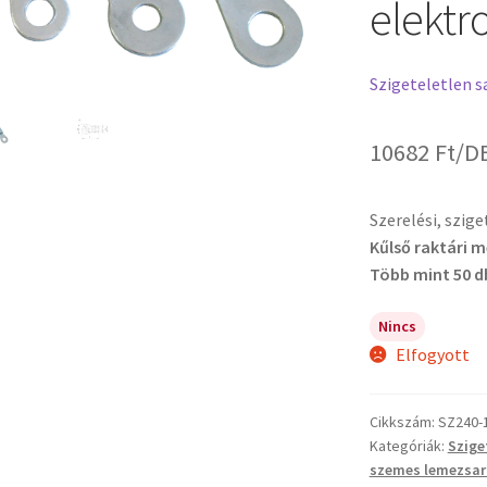
elektro
Szigeteletlen s
10682
Ft
/D
Szerelési, szig
Kűlső raktári 
Több mint 50 d
Nincs
Elfogyott
Cikkszám:
SZ240-
Kategóriák:
Szige
szemes lemezsar