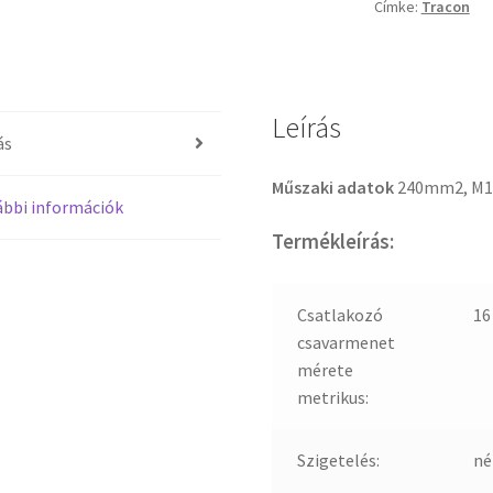
Címke:
Tracon
Leírás
ás
Műszaki adatok
240mm2, M1
bbi információk
Termékleírás:
Csatlakozó
1
csavarmenet
mérete
metrikus:
Szigetelés:
né