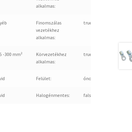
alkalmas:
yéb
Finomszálas
true
vezetékhez
alkalmas:
5 -300 mm²
Körvezetékhez
true
alkalmas:
vid
Felület:
ónozott
vid
Halogénmentes:
false