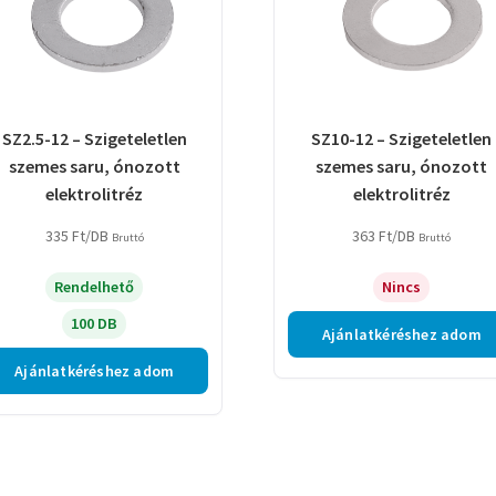
SZ2.5-12 – Szigeteletlen
SZ10-12 – Szigeteletlen
szemes saru, ónozott
szemes saru, ónozott
elektrolitréz
elektrolitréz
335
Ft
/DB
363
Ft
/DB
Bruttó
Bruttó
Rendelhető
Nincs
100 DB
Ajánlatkéréshez adom
Ajánlatkéréshez adom