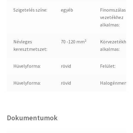
Szigetelés színe:
egyéb
Finomszálas
vezetékhez
alkalmas:
Névleges
70 -120 mm²
Körvezetékhez
keresztmetszet:
alkalmas:
Hüvelyforma:
rövid
Felület:
Hüvelyforma:
rövid
Halogénmentes
Dokumentumok