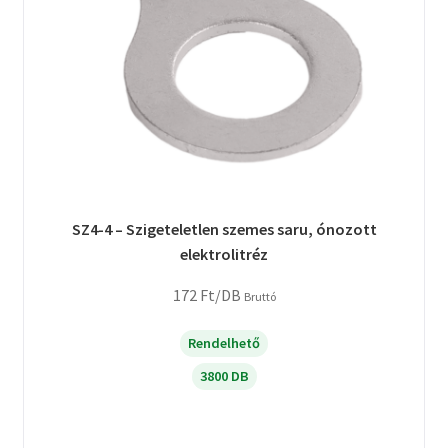
SZ4-4 – Szigeteletlen szemes saru, ónozott
elektrolitréz
172
Ft
/DB
Bruttó
Rendelhető
3800 DB