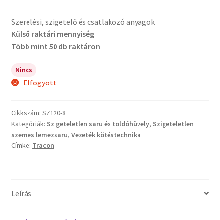
Szerelési, szigetelő és csatlakozó anyagok
Kűlső raktári mennyiség
Több mint 50 db raktáron
Nincs
Elfogyott
Cikkszám:
SZ120-8
Kategóriák:
Szigeteletlen saru és toldóhüvely
,
Szigeteletlen
szemes lemezsaru
,
Vezeték kötéstechnika
Címke:
Tracon
Leírás