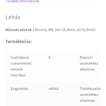
További információk
Leírás
Műszaki adatok
120mm2, M8, (d1=16,4mm, d2=8,4mm)
Termékleírás:
Csatlakozó
8
Masszív
csavarmenet
vezetékhez
mérete
alkalmas:
metrikus:
Szigetelés:
nélkül
Többhuzalos
vezetékhez
alkalmas: