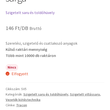
Szigetelt saru és toldóhüvely
146
Ft
/DB
Bruttó
Szerelési, szigetelő és csatlakozó anyagok
Kűlső raktári mennyiség
Több mint 10000 db raktáron
Nincs
Elfogyott
Cikkszám:
SV5
Kategóriák:
Szigetelt saru és toldóhüvely
,
Szigetelt villássaru
,
Vezeték kötéstechnika
Címke:
Tracon