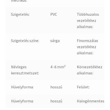
metrikus:
Szigetelés:
PVC
Többhuzalos
vezetékhez
alkalmas:
Szigetelés színe:
sárga
Finomszálas
vezetékhez
alkalmas:
Névleges
4 -6 mm²
Körvezetékhez
keresztmetszet:
alkalmas:
Hüvelyforma:
hosszú
Felület:
Hüvelyforma:
hosszú
Halogénmentes: