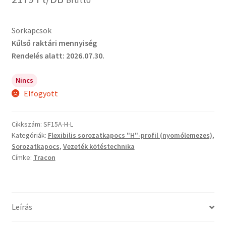
Sorkapcsok
Kűlső raktári mennyiség
Rendelés alatt: 2026.07.30.
Nincs
Elfogyott
Cikkszám:
SF15A-H-L
Kategóriák:
Flexibilis sorozatkapocs "H"-profil (nyomólemezes)
,
Sorozatkapocs
,
Vezeték kötéstechnika
Címke:
Tracon
Leírás