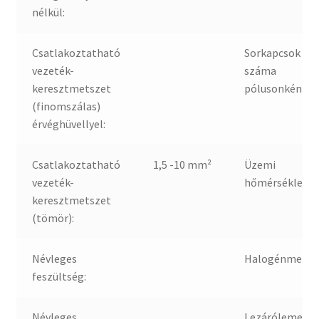
nélkül:
Csatlakoztatható
Sorkapcsok
vezeték-
száma
keresztmetszet
pólusonként:
(finomszálas)
érvéghüvellyel:
Csatlakoztatható
1,5 -10 mm²
Üzemi
vezeték-
hőmérséklet:
keresztmetszet
(tömör):
Névleges
Halogénmente
feszültség:
Névleges
Lezárólemez