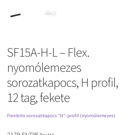
SF15A-H-L – Flex.
nyomólemezes
sorozatkapocs, H profil,
12 tag, fekete
Flexibilis sorozatkapocs "H"-profil (nyomólemezes)
2179
Ft
/DB
Bruttó