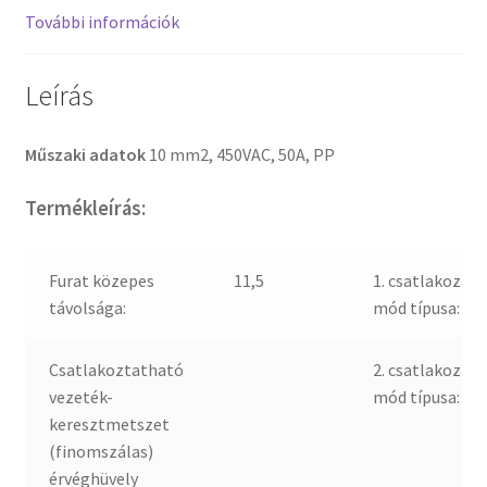
További információk
Leírás
Műszaki adatok
10 mm2, 450VAC, 50A, PP
Termékleírás:
Furat közepes
11,5
1. csatlakozási
távolsága:
mód típusa:
Csatlakoztatható
2. csatlakozási
vezeték-
mód típusa:
keresztmetszet
(finomszálas)
érvéghüvely