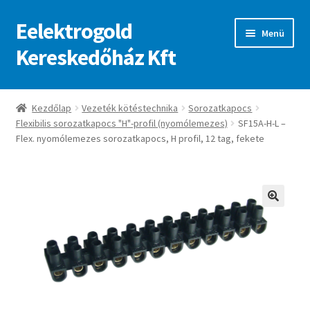
Eelektrogold
Ugrás
Kilépés
Menü
a
a
Kereskedőház Kft
navigációhoz
tartalomba
Kezdőlap
Kezdőlap
Vezeték kötéstechnika
Sorozatkapocs
Flexibilis sorozatkapocs "H"-profil (nyomólemezes)
SF15A-H-L –
A fiókom
Flex. nyomólemezes sorozatkapocs, H profil, 12 tag, fekete
Adatvédelmi irányelvek
ajanlatkeres
🔍