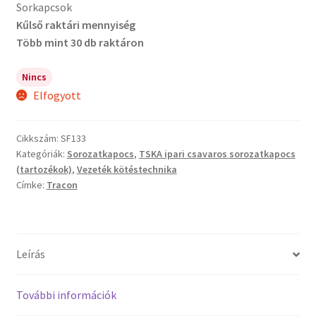
Sorkapcsok
Kűlső raktári mennyiség
Több mint 30 db raktáron
Nincs
Elfogyott
Cikkszám:
SF133
Kategóriák:
Sorozatkapocs
,
TSKA ipari csavaros sorozatkapocs
(tartozékok)
,
Vezeték kötéstechnika
Címke:
Tracon
Leírás
További információk