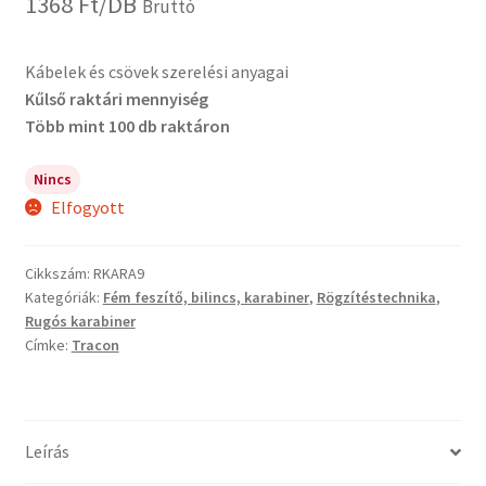
1368
Ft
/DB
Bruttó
Kábelek és csövek szerelési anyagai
Kűlső raktári mennyiség
Több mint 100 db raktáron
Nincs
Elfogyott
Cikkszám:
RKARA9
Kategóriák:
Fém feszítő, bilincs, karabiner
,
Rögzítéstechnika
,
Rugós karabiner
Címke:
Tracon
Leírás