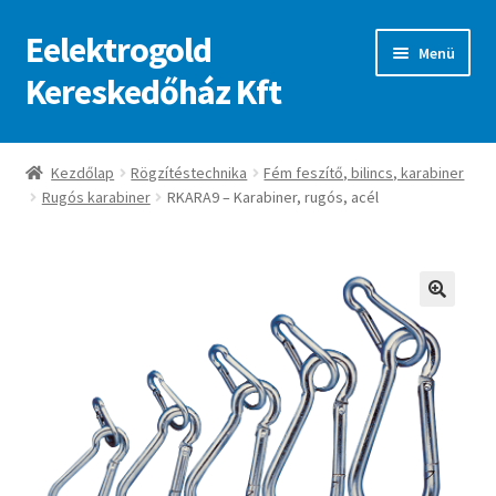
Eelektrogold
Ugrás
Kilépés
Menü
a
a
Kereskedőház Kft
navigációhoz
tartalomba
Kezdőlap
Kezdőlap
Rögzítéstechnika
Fém feszítő, bilincs, karabiner
Rugós karabiner
RKARA9 – Karabiner, rugós, acél
A fiókom
Adatvédelmi irányelvek
ajanlatkeres
🔍