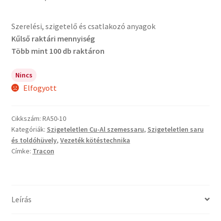
Szerelési, szigetelő és csatlakozó anyagok
Kűlső raktári mennyiség
Több mint 100 db raktáron
Nincs
Elfogyott
Cikkszám:
RA50-10
Kategóriák:
Szigeteletlen Cu-Al szemessaru
,
Szigeteletlen saru
és toldóhüvely
,
Vezeték kötéstechnika
Címke:
Tracon
Leírás