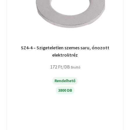
SZ4-4 – Szigeteletlen szemes saru, ónozott
elektrolitréz
172
Ft
/DB
Bruttó
Rendelhető
3800 DB