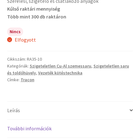
Szerelési, szigetelő és csatlakozó anyagok
Kűlső raktári mennyiség
Több mint 300 db raktáron
Nincs
Elfogyott
Cikkszám:
RA35-10
Kategóriák:
Szigeteletlen Cu-Al szemessaru
,
Szigeteletlen saru
és toldóhüvely
,
Vezeték kötéstechnika
Címke:
Tracon
Leírás
További információk