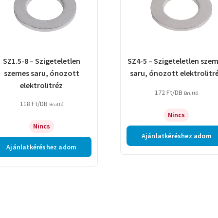
SZ1.5-8 – Szigeteletlen
SZ4-5 – Szigeteletlen sze
szemes saru, ónozott
saru, ónozott elektrolitr
elektrolitréz
172
Ft
/DB
Bruttó
118
Ft
/DB
Bruttó
Nincs
Nincs
Ajánlatkéréshez adom
Ajánlatkéréshez adom