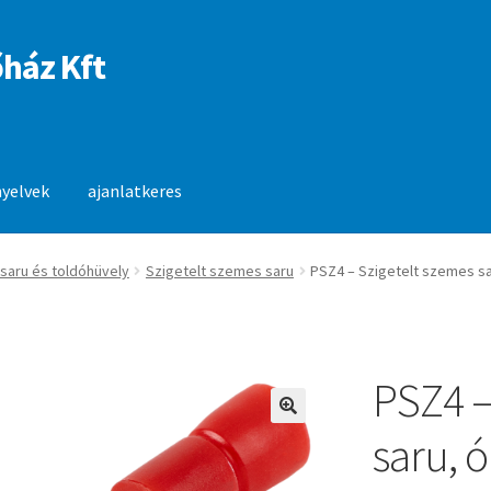
ház Kft
nyelvek
ajanlatkeres
anlatkeres
 saru és toldóhüvely
Szigetelt szemes saru
PSZ4 – Szigetelt szemes sar
PSZ4 –
🔍
saru, ó