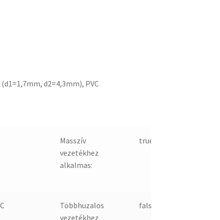
 (d1=1,7mm, d2=4,3mm), PVC
Masszív
true
vezetékhez
alkalmas:
C
Többhuzalos
false
vezetékhez