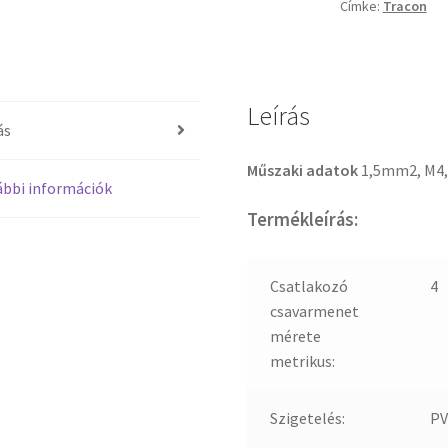
Címke:
Tracon
Leírás
ás
Műszaki adatok
1,5mm2, M4,
bbi információk
Termékleírás:
Csatlakozó
4
csavarmenet
mérete
metrikus:
Szigetelés:
PV