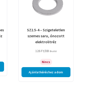
mes
SZ2.5-4 – Szigeteletlen
éz
szemes saru, ónozott
elektrolitréz
126
Ft
/DB
Bruttó
Nincs
Ajánlatkéréshez adom