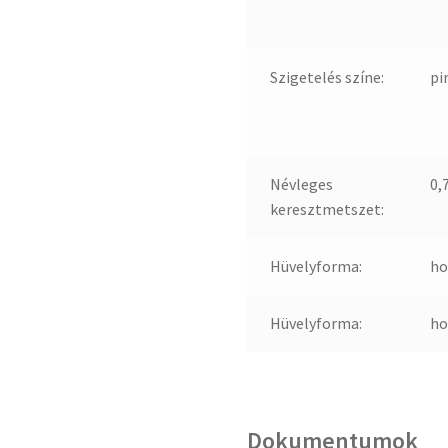
Szigetelés színe:
pi
Névleges
0,
keresztmetszet:
Hüvelyforma:
ho
Hüvelyforma:
ho
Dokumentumok