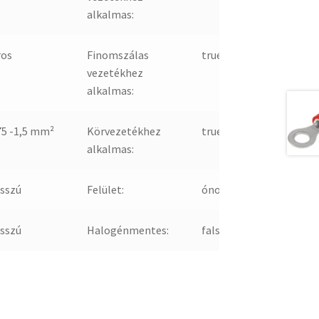
alkalmas:
ros
Finomszálas
true
vezetékhez
alkalmas:
75 -1,5 mm²
Körvezetékhez
true
alkalmas:
sszú
Felület:
ónozott
sszú
Halogénmentes:
false