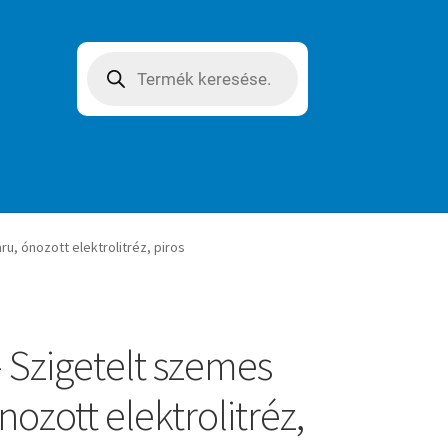
Products
search
u, ónozott elektrolitréz, piros
 Szigetelt szemes
nozott elektrolitréz,