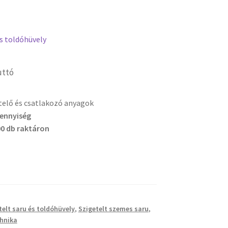
és toldóhüvely
uttó
etelő és csatlakozó anyagok
mennyiség
0 db raktáron
telt saru és toldóhüvely
,
Szigetelt szemes saru
,
hnika