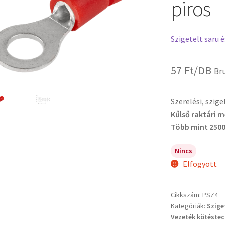
piros
Szigetelt saru 
57
Ft
/DB
Br
Szerelési, szig
Kűlső raktári 
Több mint 2500
Nincs
Elfogyott
Cikkszám:
PSZ4
Kategóriák:
Szige
Vezeték kötéstec