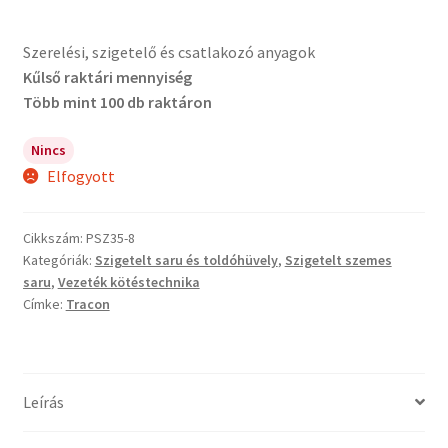
Szerelési, szigetelő és csatlakozó anyagok
Kűlső raktári mennyiség
Több mint 100 db raktáron
Nincs
Elfogyott
Cikkszám:
PSZ35-8
Kategóriák:
Szigetelt saru és toldóhüvely
,
Szigetelt szemes
saru
,
Vezeték kötéstechnika
Címke:
Tracon
Leírás