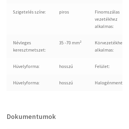
Szigetelés színe:
piros
Finomszálas
vezetékhez
alkalmas:
Névleges
35 -70 mm²
Körvezetékhez
keresztmetszet:
alkalmas:
Hüvelyforma:
hosszú
Felület:
Hüvelyforma:
hosszú
Halogénmentes:
Dokumentumok