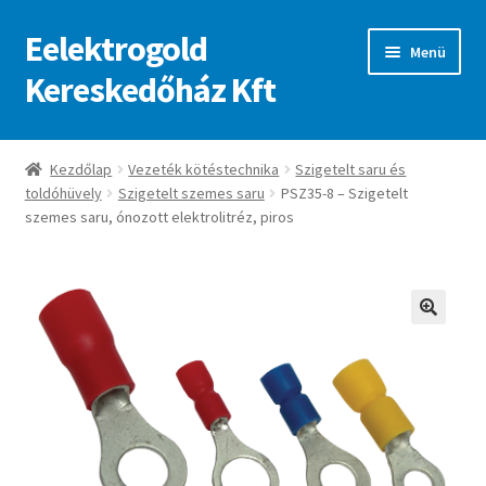
Eelektrogold
Ugrás
Kilépés
Menü
a
a
Kereskedőház Kft
navigációhoz
tartalomba
Kezdőlap
Kezdőlap
Vezeték kötéstechnika
Szigetelt saru és
toldóhüvely
Szigetelt szemes saru
PSZ35-8 – Szigetelt
A fiókom
szemes saru, ónozott elektrolitréz, piros
Adatvédelmi irányelvek
ajanlatkeres
🔍