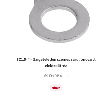
SZ1.5-4 – Szigeteletlen szemes saru, ónozott
elektrolitréz
69
Ft
/DB
Bruttó
Nincs