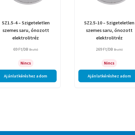
SZ1.5-4 – Szigeteletlen
SZ2.5-10 – Szigeteletlen
szemes saru, ónozott
szemes saru, ónozott
elektrolitréz
elektrolitréz
69
Ft
/DB
269
Ft
/DB
Bruttó
Bruttó
Nincs
Nincs
Ajánlatkéréshez adom
Ajánlatkéréshez adom