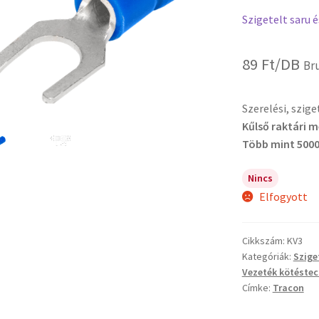
Szigetelt saru 
89
Ft
/DB
Br
Szerelési, szig
Kűlső raktári 
Több mint 5000
Nincs
Elfogyott
Cikkszám:
KV3
Kategóriák:
Szige
Vezeték kötéstec
Címke:
Tracon