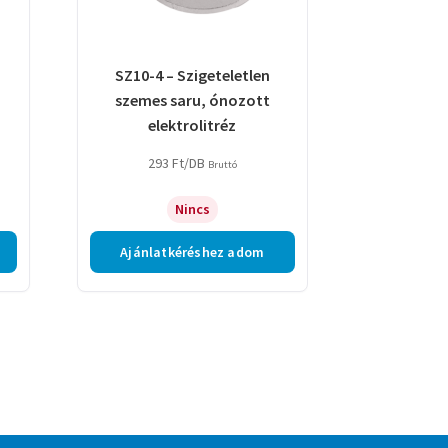
SZ10-4 – Szigeteletlen
szemes saru, ónozott
elektrolitréz
293
Ft
/DB
Bruttó
Nincs
Ajánlatkéréshez adom