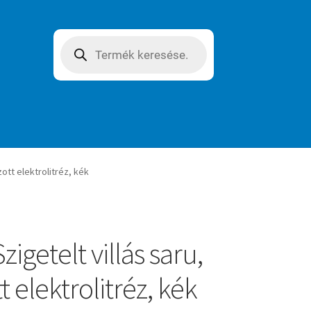
Products
search
zott elektrolitréz, kék
zigetelt villás saru,
 elektrolitréz, kék