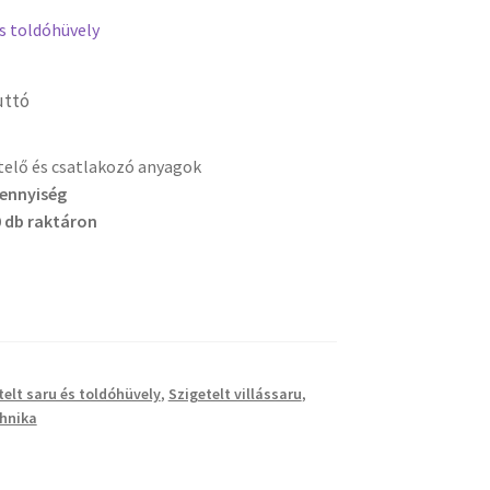
és toldóhüvely
uttó
etelő és csatlakozó anyagok
mennyiség
 db raktáron
telt saru és toldóhüvely
,
Szigetelt villássaru
,
hnika