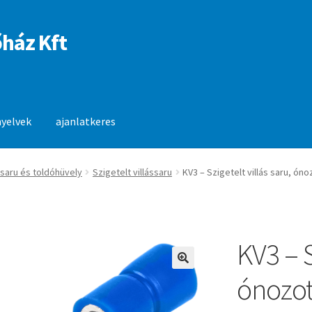
ház Kft
nyelvek
ajanlatkeres
anlatkeres
 saru és toldóhüvely
Szigetelt villássaru
KV3 – Szigetelt villás saru, óno
KV3 – S
🔍
ónozott