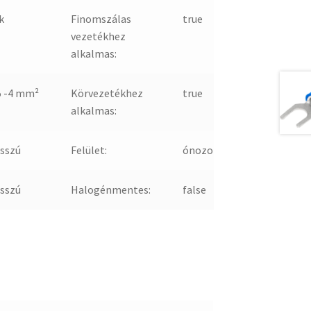
k
Finomszálas
true
vezetékhez
alkalmas:
5 -4 mm²
Körvezetékhez
true
alkalmas:
sszú
Felület:
ónozott
sszú
Halogénmentes:
false