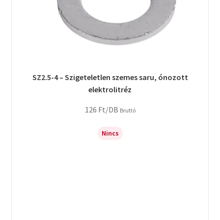
SZ2.5-4 – Szigeteletlen szemes saru, ónozott
elektrolitréz
126
Ft
/DB
Bruttó
Nincs