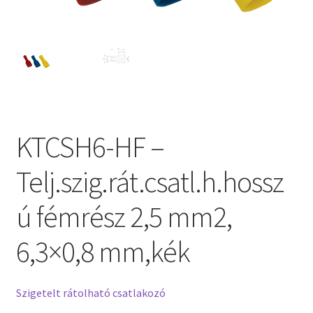
KTCSH6-HF –
Telj.szig.rát.csatl.h.hossz
ú fémrész 2,5 mm2,
6,3×0,8 mm,kék
Szigetelt rátolható csatlakozó