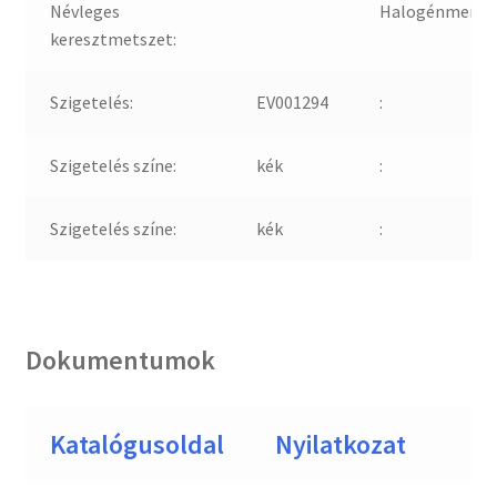
Névleges
Halogénmente
keresztmetszet:
Szigetelés:
EV001294
:
Szigetelés színe:
kék
:
Szigetelés színe:
kék
:
Dokumentumok
Katalógusoldal
Nyilatkozat