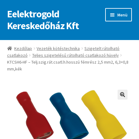
Eelektrogold
Ugrás
Kilépés
Menü
a
a
Kereskedőház Kft
navigációhoz
tartalomba
Kezdőlap
Kezdőlap
Vezeték kötéstechnika
Szigetelt rátolható
csatlakozó
Teljes szigetelésű rátolható csatlakozó hüvely
A fiókom
KTCSH6-HF – Telj.szig.rát.csatl.h.hosszú fémrész 2,5 mm2, 6,3×0,8
mm,kék
Adatvédelmi irányelvek
ajanlatkeres
🔍