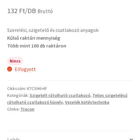
132
Ft
/DB
Bruttó
Szerelési, szigetelő és csatlakozó anyagok
Kűlső raktári mennyiség
Több mint 100 db raktáron
Nincs
Elfogyott
Cikkszám:
KTCSH6-HF
Kategóriák:
Szigetelt rátolható csatlakozó
,
Teljes szigetelésű
rátolható csatlakozó hüvely
,
Vezeték kötéstechnika
Címke:
Tracon
Leírás