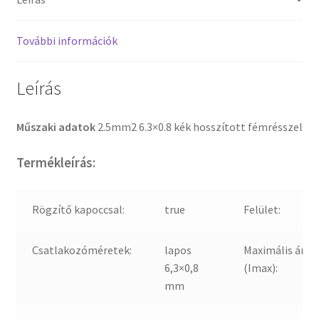
További információk
Leírás
Műszaki adatok
2.5mm2 6.3×0.8 kék hosszított fémrésszel
Termékleírás:
Rögzítő kapoccsal:
true
Felület:
Csatlakozóméretek:
lapos
Maximális ára
6,3×0,8
(Imax):
mm