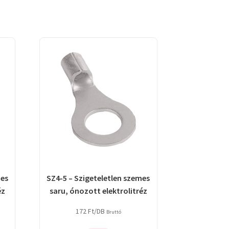
mes
SZ4-5 – Szigeteletlen szemes
éz
saru, ónozott elektrolitréz
172
Ft
/DB
Bruttó