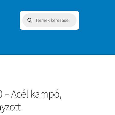
Products
search
 – Acél kampó,
yzott