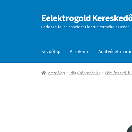
Eelektrogold Kereskedő
Ugrás
Kilépés
a
a
Fedezze fel a Schneider Electric termékeit Ózdon
navigációhoz
tartalomba
Kezdőlap
A fiókom
Adatvédelmi irá
Kezdőlap
A fiókom
Adatvédelmi irányelvek
aj
Kezdőlap
Rögzítéstechnika
Fém feszítő, bi