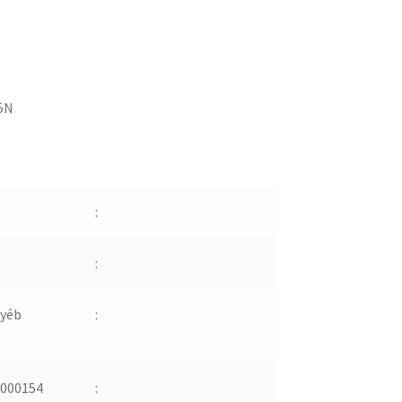
5N
:
:
yéb
:
000154
: