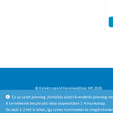
© Eelektrogold Kereskedőház Kft 2026
Adatvédelmi irányelvek
Built with WooCo
Ez az üzlet jelenleg ,feltöltés alatt! A rendelés jelenleg 
A termékeink beszerzési ideje alapesetben 1-4 munkanap.
De akár 1-2 hét is lehet, így szíves türelmedet és megértésedet