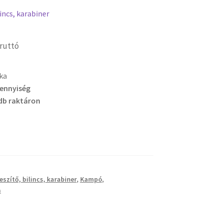
incs, karabiner
ruttó
ka
mennyiség
db raktáron
eszítő, bilincs, karabiner
,
Kampó
,
a