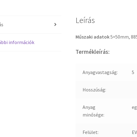
Leírás
ás
Műszaki adatok
5×50mm, 88
bbi információk
Termékleírás:
Anyagvastagság:
5
Hosszúság:
Anyag
eg
minősége:
Felület:
EV