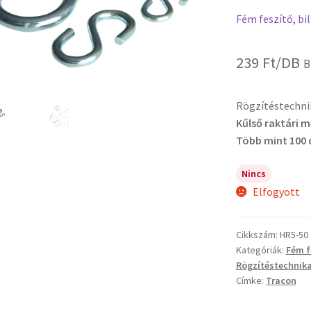
Fém feszítő, bil
239
Ft
/DB
B
Rögzítéstechni
Kűlső raktári 
Több mint 100 
Nincs
Elfogyott
Cikkszám:
HR5-50
Kategóriák:
Fém f
Rögzítéstechnik
Címke:
Tracon