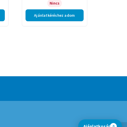
Nincs
Ajánlatkéréshez adom
Ajánlatkosár
0