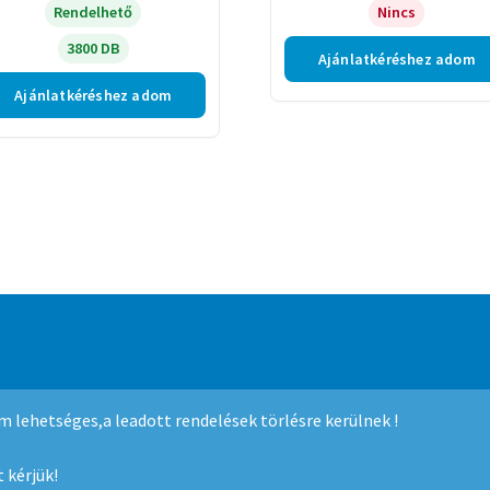
Rendelhető
Nincs
3800 DB
Ajánlatkéréshez adom
Ajánlatkéréshez adom
mmerce
.
nem lehetséges,a leadott rendelések törlésre kerülnek !
 kérjük!