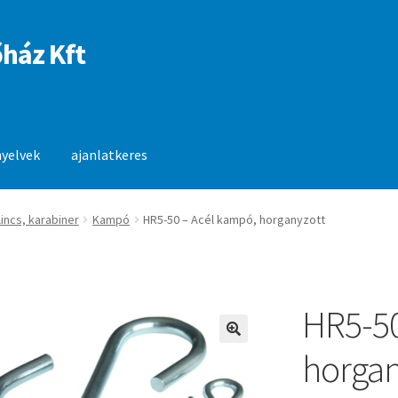
ház Kft
nyelvek
ajanlatkeres
anlatkeres
lincs, karabiner
Kampó
HR5-50 – Acél kampó, horganyzott
HR5-50
🔍
horgan