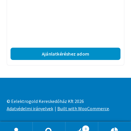
Ajánlatkéréshez adom
© Eelektrogold Kereskedőház Kft 2026
Adatvédelmi irányelvek
Built with WooCommerce
.
0