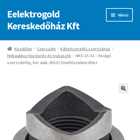
Eelektrogold
Ugrás
Kilépés
Menü
a
a
Kereskedőház Kft
navigációhoz
tartalomba
Kezdőlap
Kezdőlap
Szerszám
Kábelszerelés szerszámai
Hidraulikus húzóprés és lyukasztó
HKS-15-32 – Kivágó
A fiókom
szerszámfej, kör alak, MG32 tömítőszelencéhez
Adatvédelmi irányelvek
ajanlatkeres
🔍