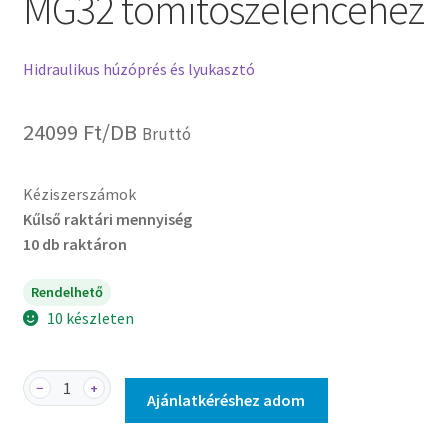
MG32 tömítőszelencéhez
Hidraulikus húzóprés és lyukasztó
24099
Ft
/DB
Bruttó
Kéziszerszámok
Kűlső raktári mennyiség
10 db raktáron
Rendelhető
10 készleten
HKS-
−
+
Ajánlatkéréshez adom
15-
32