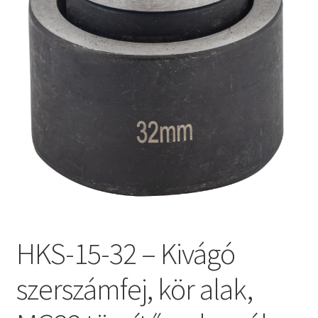
HKS-15-32 – Kivágó
szerszámfej, kör alak,