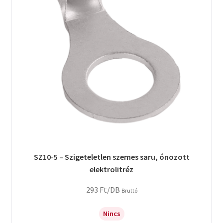
SZ10-5 – Szigeteletlen szemes saru, ónozott
elektrolitréz
293
Ft
/DB
Bruttó
Nincs