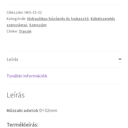
-
Kivágó
Cikkszám:
HKS-15-32
szerszámfej,
Kategóriák:
Hidraulikus húzóprés és lyukasztó
,
Kábelszerelés
kör
szerszámai
,
Szerszám
alak,
Címke:
Tracon
MG32
tömítőszelencéhez
mennyiség
Leírás
További információk
Leírás
Műszaki adatok
D=32mm
Termékleírás: