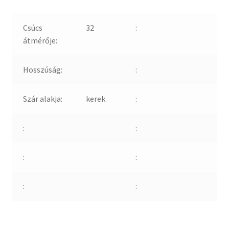
Csúcs
32
:
átmérője:
Hosszúság:
:
Szár alakja:
kerek
:
:
:
:
:
:
: