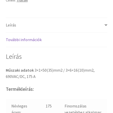
Címke:
Tracon
Leírás
További információk
Leírás
Műszaki adatok
3×1×50(35)mm2 / 3×6×16(10)mm2,
690VAC/DC, 175 A
Termékleírás:
Névleges
175
Finomszálas
áram:
vezetékhez alkalmas: