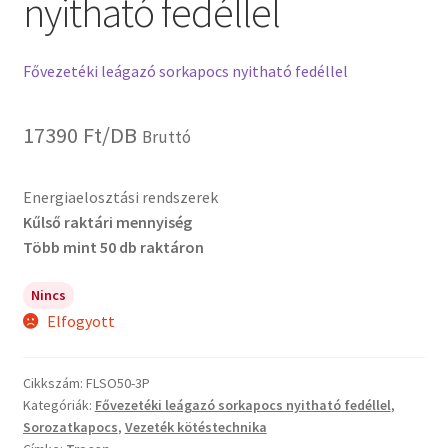
nyitható fedéllel
Fővezetéki leágazó sorkapocs nyitható fedéllel
17390
Ft
/DB
Bruttó
Energiaelosztási rendszerek
Kűlső raktári mennyiség
Több mint 50 db raktáron
Nincs
Elfogyott
Cikkszám:
FLSO50-3P
Kategóriák:
Fővezetéki leágazó sorkapocs nyitható fedéllel
,
Sorozatkapocs
,
Vezeték kötéstechnika