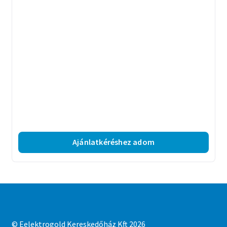
Ajánlatkéréshez adom
© Eelektrogold Kereskedőház Kft 2026