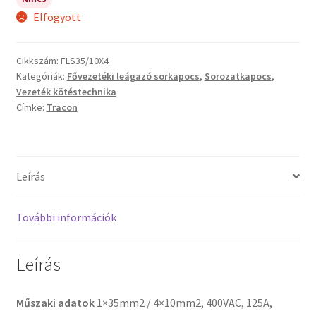
Elfogyott
Cikkszám:
FLS35/10X4
Kategóriák:
Fővezetéki leágazó sorkapocs
,
Sorozatkapocs
,
Vezeték kötéstechnika
Címke:
Tracon
Leírás
További információk
Leírás
Műszaki adatok
1×35mm2 / 4×10mm2, 400VAC, 125A,