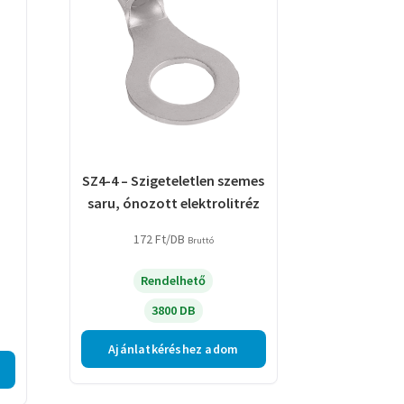
SZ4-4 – Szigeteletlen szemes
saru, ónozott elektrolitréz
172
Ft
/DB
Bruttó
Rendelhető
3800 DB
Ajánlatkéréshez adom