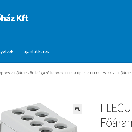
ház Kft
nyelvek
ajanlatkeres
anlatkeres
apocs
Főáramköri leágazó kapocs, FLECU típus
FLECU-25-25-2 – Főáram
FLECU-
🔍
Főáram