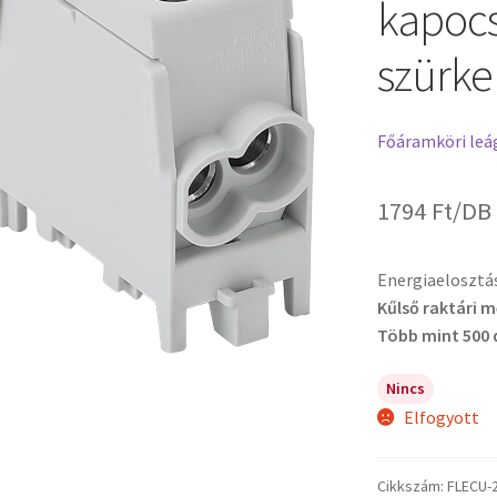
kapocs
szürke
Főáramköri leá
1794
Ft
/DB
Energiaelosztás
Kűlső raktári 
Több mint 500 
Nincs
Elfogyott
Cikkszám:
FLECU-2