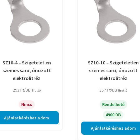
SZ10-4 – Szigeteletlen
SZ10-10 – Szigeteletlen
szemes saru, ónozott
szemes saru, ónozott
elektrolitréz
elektrolitréz
293
Ft
/DB
357
Ft
/DB
Bruttó
Bruttó
Nincs
Rendelhető
4900 DB
Ajánlatkéréshez adom
Ajánlatkéréshez adom