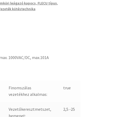
mköri leágazó kapocs, FLECU típus
,
Vezeték kötéstechnika
max. 1000VAC/DC, max.101A
Finomszálas
true
vezetékhez alkalmas:
Vezetőkeresztmetszet,
2,5 -25
bemenet: