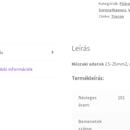
Kategóriák:
Főára
Sorozatkapocs
,
Címke:
Tracon
Leírás
ás
Műszaki adatok
2.5-25mm2, 
bbi információk
Termékleírás:
Névleges
101
áram:
Bemenetek
száma: