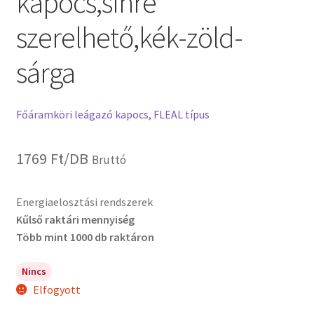
kapocs,sínre
szerelhető,kék-zöld-
sárga
Főáramköri leágazó kapocs, FLEAL típus
1769
Ft
/DB
Bruttó
Energiaelosztási rendszerek
Kűlső raktári mennyiség
Több mint 1000 db raktáron
Nincs
Elfogyott