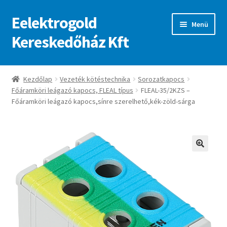
Eelektrogold
Ugrás
Kilépés
Menü
a
a
Kereskedőház Kft
navigációhoz
tartalomba
Kezdőlap
Kezdőlap
Vezeték kötéstechnika
Sorozatkapocs
Főáramköri leágazó kapocs, FLEAL típus
FLEAL-35/2KZS –
A fiókom
Főáramköri leágazó kapocs,sínre szerelhető,kék-zöld-sárga
Adatvédelmi irányelvek
ajanlatkeres
🔍