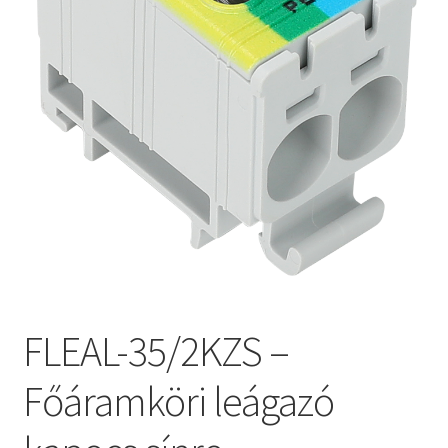
FLEAL-35/2KZS –
Főáramköri leágazó