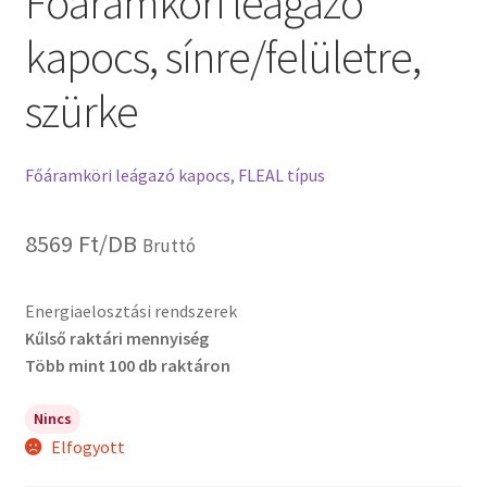
Főáramköri leágazó
kapocs, sínre/felületre,
szürke
Főáramköri leágazó kapocs, FLEAL típus
8569
Ft
/DB
Bruttó
Energiaelosztási rendszerek
Kűlső raktári mennyiség
Több mint 100 db raktáron
Nincs
Elfogyott