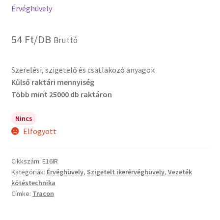
Érvéghüvely
54
Ft
/DB
Bruttó
Szerelési, szigetelő és csatlakozó anyagok
Kűlső raktári mennyiség
Több mint 25000 db raktáron
Nincs
Elfogyott
Cikkszám:
E16IR
Kategóriák:
Érvéghüvely
,
Szigetelt ikerérvéghüvely
,
Vezeték
kötéstechnika
Címke:
Tracon