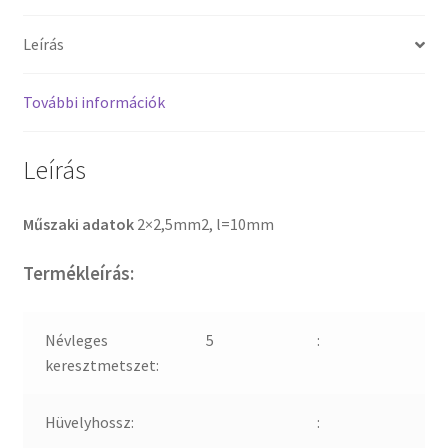
Leírás
További információk
Leírás
Műszaki adatok
2×2,5mm2, l=10mm
Termékleírás:
Névleges
5
:
keresztmetszet:
Hüvelyhossz:
: