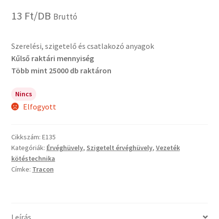
13
Ft
/DB
Bruttó
Szerelési, szigetelő és csatlakozó anyagok
Kűlső raktári mennyiség
Több mint 25000 db raktáron
Nincs
Elfogyott
Cikkszám:
E135
Kategóriák:
Érvéghüvely
,
Szigetelt érvéghüvely
,
Vezeték
kötéstechnika
Címke:
Tracon
Leírás