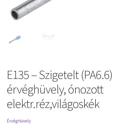
E135 – Szigetelt (PA6.6)
érvéghüvely, ónozott
elektr.réz,világoskék
Érvéghüvely