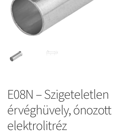
E08N – Szigeteletlen
érvéghüvely, ónozott
elektrolitréz