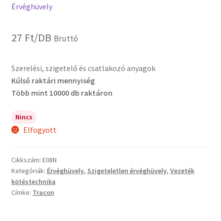
Érvéghüvely
27
Ft
/DB
Bruttó
Szerelési, szigetelő és csatlakozó anyagok
Kűlső raktári mennyiség
Több mint 10000 db raktáron
Nincs
Elfogyott
Cikkszám:
E08N
Kategóriák:
Érvéghüvely
,
Szigeteletlen érvéghüvely
,
Vezeték
kötéstechnika
Címke:
Tracon