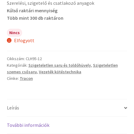
Szerelési, szigetelő és csatlakozó anyagok
Kűlső raktári mennyiség
Több mint 300 db raktáron
Nincs
Elfogyott
Cikkszám:
CLH95-12
Kategóriák:
Szigeteletlen saru és toldóhüvely
,
Szigeteletlen
szemes csősaru
,
Vezeték kötéstechnika
Címke:
Tracon
Leírás
További információk