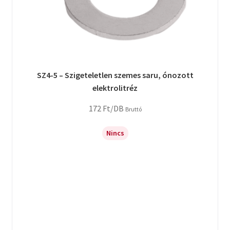
SZ4-5 – Szigeteletlen szemes saru, ónozott
elektrolitréz
172
Ft
/DB
Bruttó
Nincs