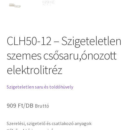
CLH50-12 – Szigeteletlen
szemes csősaru,ónozott
elektrolitréz
Szigeteletlen saru és toldóhüvely
909
Ft
/DB
Bruttó
Szerelési, szigetelő és csatlakozó anyagok