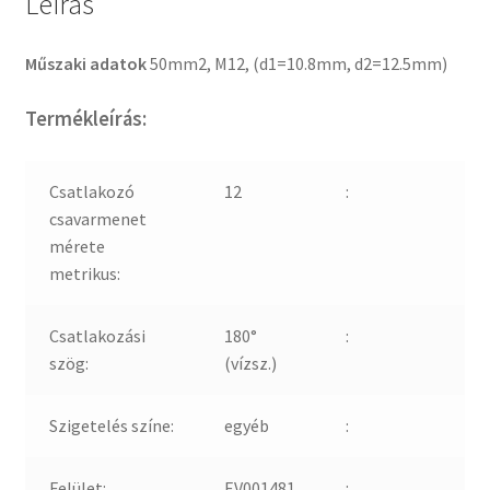
Leírás
Műszaki adatok
50mm2, M12, (d1=10.8mm, d2=12.5mm)
Termékleírás:
Csatlakozó
12
:
csavarmenet
mérete
metrikus:
Csatlakozási
180°
:
szög:
(vízsz.)
Szigetelés színe:
egyéb
:
Felület:
EV001481
: