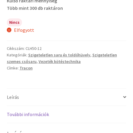
Kűlső raktári mennyiség
Több mint 300 db raktáron
Nincs
Elfogyott
Cikkszám:
CLH50-12
Kategóriák:
Szigeteletlen saru és toldóhüvely
,
Szigeteletlen
szemes csősaru
,
Vezeték kötéstechnika
Címke:
Tracon
Leírás
További információk