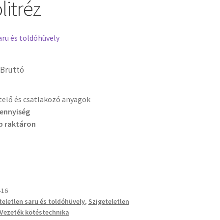
litréz
aru és toldóhüvely
Bruttó
etelő és csatlakozó anyagok
mennyiség
b raktáron
-16
teletlen saru és toldóhüvely
,
Szigeteletlen
Vezeték kötéstechnika