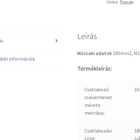
Címke:
Tracon
Leírás
ás
Műszaki adatok
185mm2, M1
bbi információk
Termékleírás:
Csatlakozó
1
csavarmenet
mérete
metrikus:
Csatlakozási
18
szög:
(ví