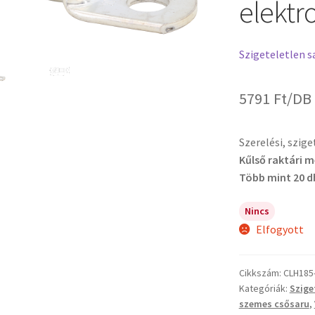
elektro
Szigeteletlen s
5791
Ft
/DB
Szerelési, szig
Kűlső raktári 
Több mint 20 d
Nincs
Elfogyott
Cikkszám:
CLH185
Kategóriák:
Szige
szemes csősaru
,