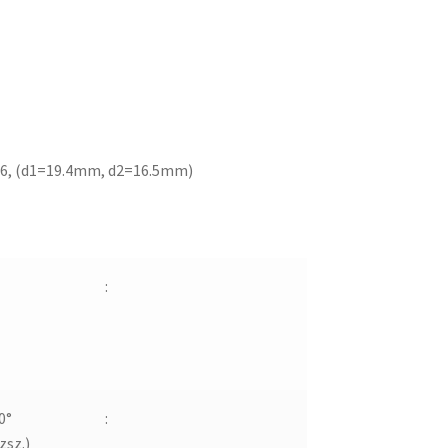
6, (d1=19.4mm, d2=16.5mm)
6
:
0°
:
zsz.)