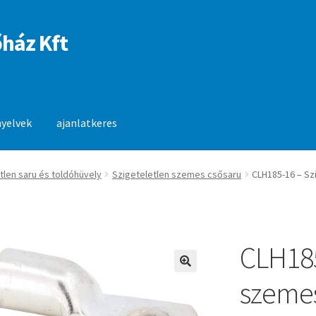
ház Kft
nyelvek
ajanlatkeres
anlatkeres
tlen saru és toldóhüvely
Szigeteletlen szemes csősaru
CLH185-16 – Sz
CLH185
🔍
szemes