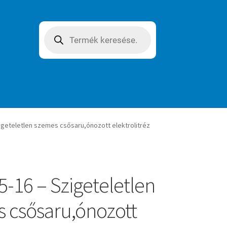
Products
search
igeteletlen szemes csősaru,ónozott elektrolitréz
-16 – Szigeteletlen
 csősaru,ónozott