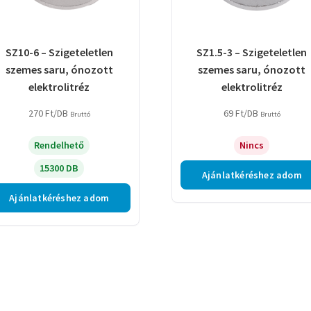
SZ10-6 – Szigeteletlen
SZ1.5-3 – Szigeteletlen
szemes saru, ónozott
szemes saru, ónozott
elektrolitréz
elektrolitréz
270
Ft
/DB
69
Ft
/DB
Bruttó
Bruttó
Rendelhető
Nincs
15300 DB
Ajánlatkéréshez adom
Ajánlatkéréshez adom