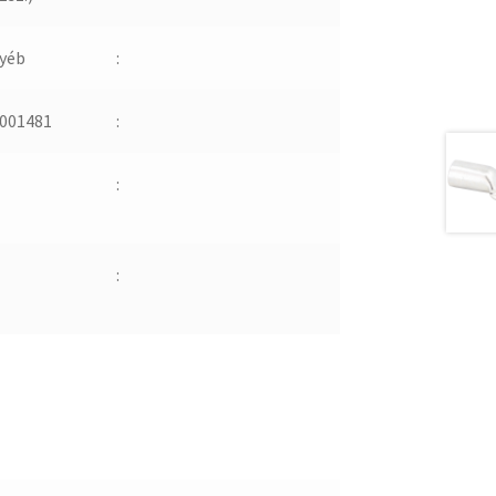
yéb
:
001481
:
:
: