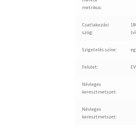
metrikus:
Csatlakozási
18
szög:
(ví
Szigetelés színe:
eg
Felület:
EV
Névleges
keresztmetszet:
Névleges
keresztmetszet: