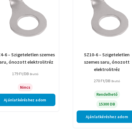
4-6 – Szigeteletlen szemes
SZ10-6 – Szigeteletlen
aru, ónozott elektrolitréz
szemes saru, ónozott
elektrolitréz
179
Ft
/DB
Bruttó
270
Ft
/DB
Bruttó
Nincs
Rendelhető
Ajánlatkéréshez adom
15300 DB
Ajánlatkéréshez adom