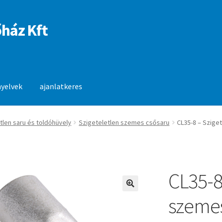
ház Kft
nyelvek
ajanlatkeres
anlatkeres
tlen saru és toldóhüvely
Szigeteletlen szemes csősaru
CL35-8 – Szige
CL35-8
🔍
szemes