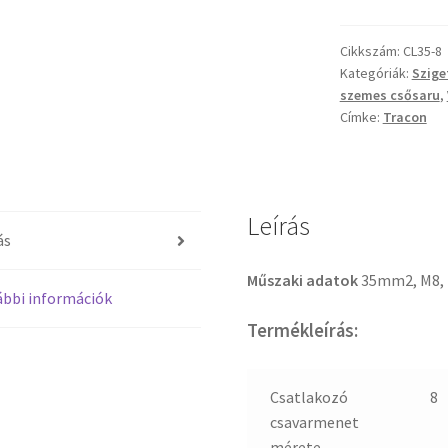
Szigeteletlen
szemes
Cikkszám:
CL35-8
csősaru,
Kategóriák:
Szige
ónozott
szemes csősaru
,
elektrolitréz
Címke:
Tracon
mennyiség
Leírás
ás
Műszaki adatok
35mm2, M8,
bbi információk
Termékleírás:
Csatlakozó
8
csavarmenet
mérete