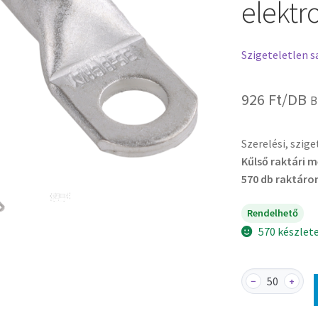
elektro
Szigeteletlen s
926
Ft
/DB
B
Szerelési, szig
Kűlső raktári 
570 db raktáro
Rendelhető
570 készlet
CL35-
−
+
8
-