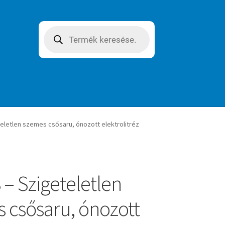
Products
search
teletlen szemes csősaru, ónozott elektrolitréz
 – Szigeteletlen
 csősaru, ónozott