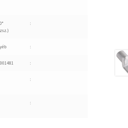
0°
:
zsz.)
yéb
:
001481
:
:
: