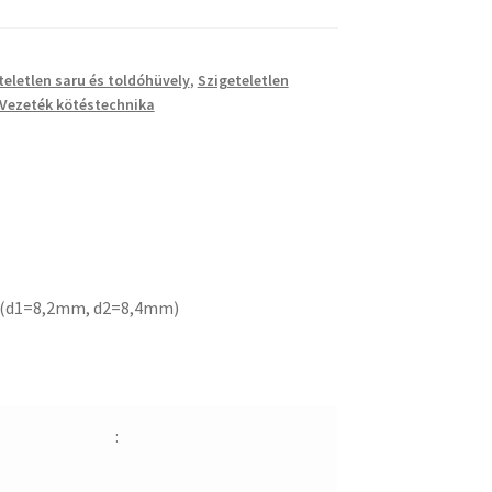
teletlen saru és toldóhüvely
,
Szigeteletlen
Vezeték kötéstechnika
 (d1=8,2mm, d2=8,4mm)
: