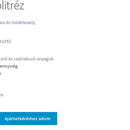
litréz
aru és toldóhüvely
ruttó
etelő és csatlakozó anyagok
mennyiség
n
en
Ajánlatkéréshez adom