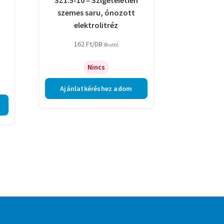
szemes saru, ónozott
elektrolitréz
162
Ft
/DB
Bruttó
Nincs
Ajánlatkéréshez adom