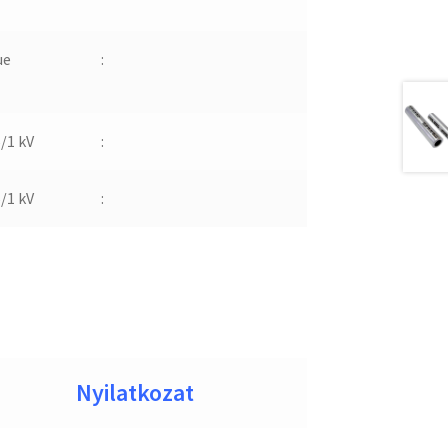
ue
:
6/1 kV
:
6/1 kV
:
Nyilatkozat