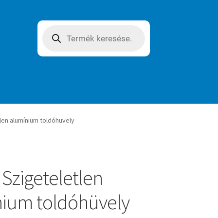
Products
search
len alumínium toldóhüvely
 Szigeteletlen
ium toldóhüvely