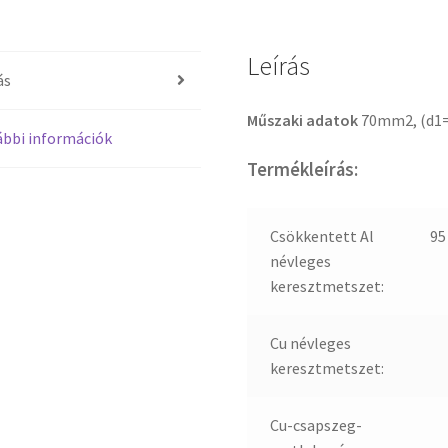
Leírás
ás
Műszaki adatok
70mm2, (d1
bbi információk
Termékleírás:
Csökkentett Al
9
névleges
keresztmetszet:
Cu névleges
keresztmetszet:
Cu-csapszeg-