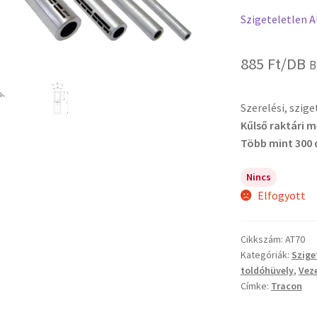
Szigeteletlen A
885
Ft
/DB
B
Szerelési, szig
Kűlső raktári 
Több mint 300 
Nincs
Elfogyott
Cikkszám:
AT70
Kategóriák:
Szige
toldóhüvely
,
Vez
Címke:
Tracon