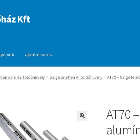
ház Kft
nyelvek
ajanlatkeres
anlatkeres
tlen saru és toldóhüvely
Szigeteletlen Al toldóhüvely
AT70 – Szigetelet
AT70 –
🔍
alumín