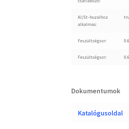
csatlakozó:
Al/St-huzalhoz
tr
alkalmas:
Feszültségsor:
0.
Feszültségsor:
0.
Dokumentumok
Katalógusoldal