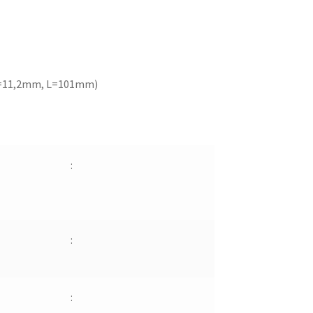
=11,2mm, L=101mm)
5
:
:
: