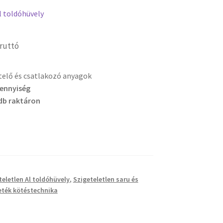
l toldóhüvely
ruttó
etelő és csatlakozó anyagok
mennyiség
db raktáron
teletlen Al toldóhüvely
,
Szigeteletlen saru és
eték kötéstechnika