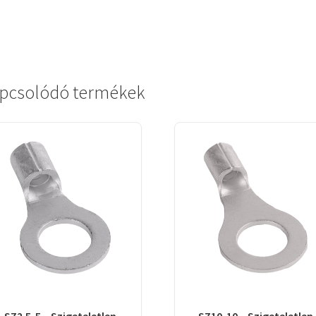
pcsolódó termékek
SZ2.5-5 – Szigeteletlen
SZ10-10 – Szigeteletlen