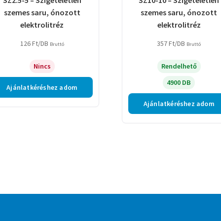
szemes saru, ónozott
szemes saru, ónozott
elektrolitréz
elektrolitréz
126
Ft
/DB
357
Ft
/DB
Bruttó
Bruttó
Nincs
Rendelhető
4900 DB
Ajánlatkéréshez adom
Ajánlatkéréshez adom