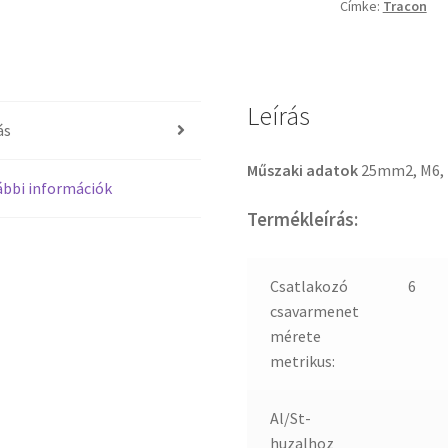
Címke:
Tracon
Leírás
ás
Műszaki adatok
25mm2, M6,
bbi információk
Termékleírás:
Csatlakozó
6
csavarmenet
mérete
metrikus:
Al/St-
huzalhoz