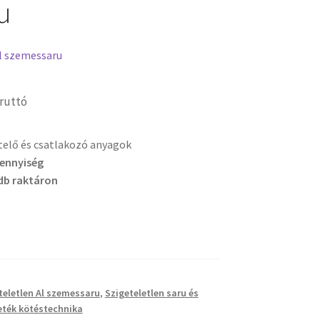
u
l szemessaru
ruttó
etelő és csatlakozó anyagok
mennyiség
db raktáron
teletlen Al szemessaru
,
Szigeteletlen saru és
eték kötéstechnika