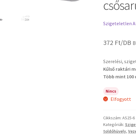
csősar
Szigeteletlen A
372
Ft
/DB
B
Szerelési, szig
Kűlső raktári 
Több mint 100 
Nincs
Elfogyott
Cikkszám:
AS25-6
Kategóriák:
Szige
toldóhüvely
,
Vez