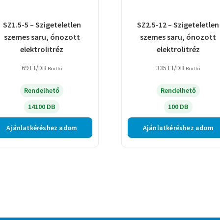
SZ1.5-5 – Szigeteletlen
SZ2.5-12 – Szigeteletlen
szemes saru, ónozott
szemes saru, ónozott
elektrolitréz
elektrolitréz
69
Ft
/DB
335
Ft
/DB
Bruttó
Bruttó
Rendelhető
Rendelhető
14100 DB
100 DB
Ajánlatkéréshez adom
Ajánlatkéréshez adom