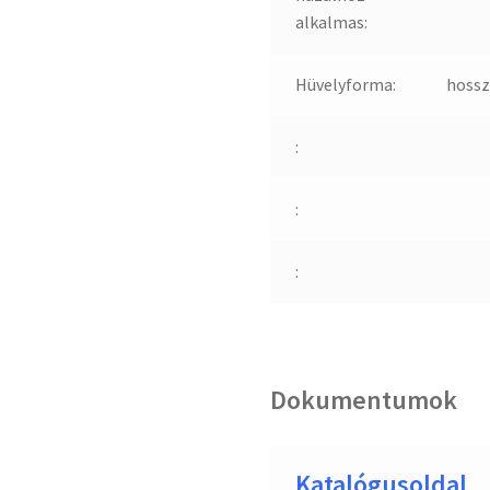
alkalmas:
Hüvelyforma:
hossz
:
:
:
Dokumentumok
Katalógusoldal