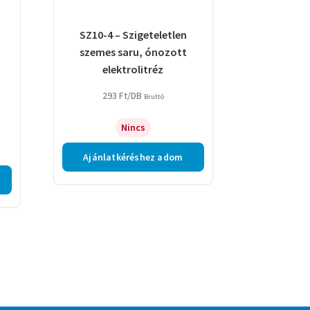
SZ10-4 – Szigeteletlen
szemes saru, ónozott
elektrolitréz
293
Ft
/DB
Bruttó
Nincs
Ajánlatkéréshez adom