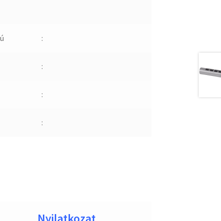
ú
:
:
:
:
Nyilatkozat