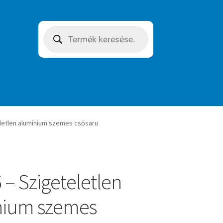
Products
search
letlen alumínium szemes csősaru
 – Szigeteletlen
nium szemes