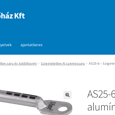
ház Kft
nyelvek
ajanlatkeres
anlatkeres
tlen saru és toldóhüvely
Szigeteletlen Al szemessaru
AS25-6 – Szigete
AS25-6
🔍
alumí