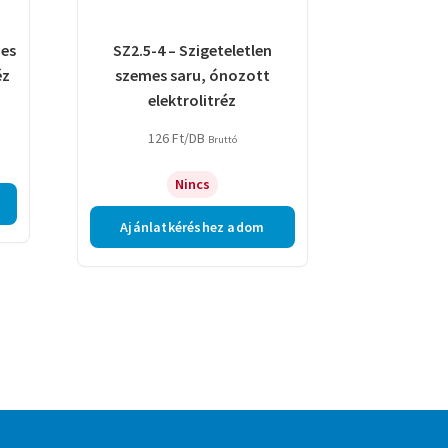
mes
SZ2.5-4 – Szigeteletlen
éz
szemes saru, ónozott
elektrolitréz
126
Ft
/DB
Bruttó
Nincs
Ajánlatkéréshez adom