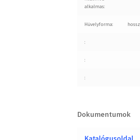
alkalmas:
Hüvelyforma:
hossz
:
:
:
Dokumentumok
Katalógusoldal