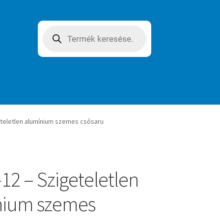
Products
search
eteletlen alumínium szemes csősaru
12 – Szigeteletlen
nium szemes