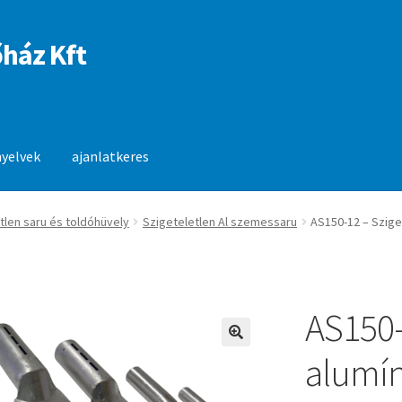
ház Kft
nyelvek
ajanlatkeres
anlatkeres
tlen saru és toldóhüvely
Szigeteletlen Al szemessaru
AS150-12 – Szig
AS150-
🔍
alumí