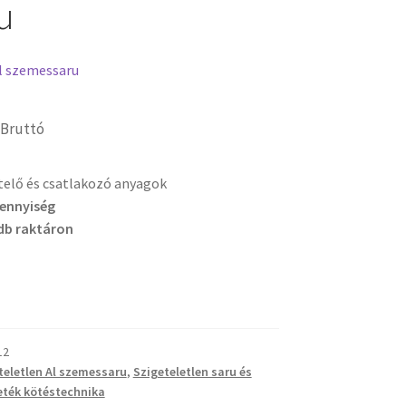
u
l szemessaru
Bruttó
etelő és csatlakozó anyagok
mennyiség
db raktáron
12
teletlen Al szemessaru
,
Szigeteletlen saru és
eték kötéstechnika