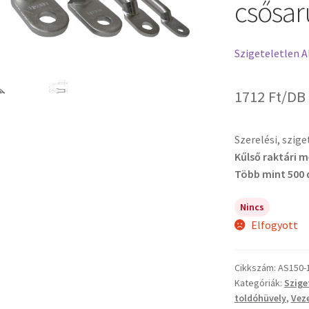
csősar
Szigeteletlen A
1712
Ft
/DB
Szerelési, szig
Kűlső raktári 
Több mint 500 
Nincs
Elfogyott
Cikkszám:
AS150-
Kategóriák:
Szige
toldóhüvely
,
Vez