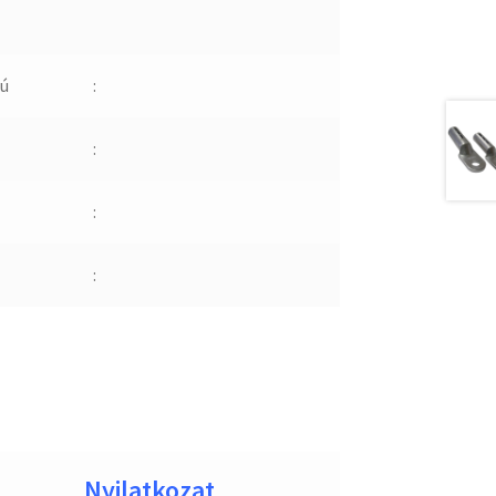
ú
:
:
:
:
Nyilatkozat