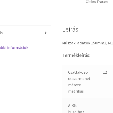
Címke:
Tracon
Leírás
ás
Műszaki adatok
150mm2, M1
bbi információk
Termékleírás:
Csatlakozó
12
csavarmenet
mérete
metrikus:
Al/St-
huzalhoz