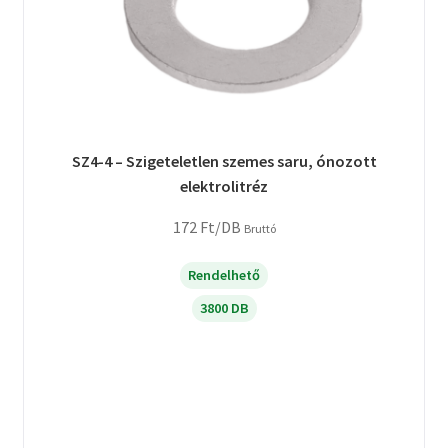
SZ4-4 – Szigeteletlen szemes saru, ónozott
elektrolitréz
172
Ft
/DB
Bruttó
Rendelhető
3800 DB