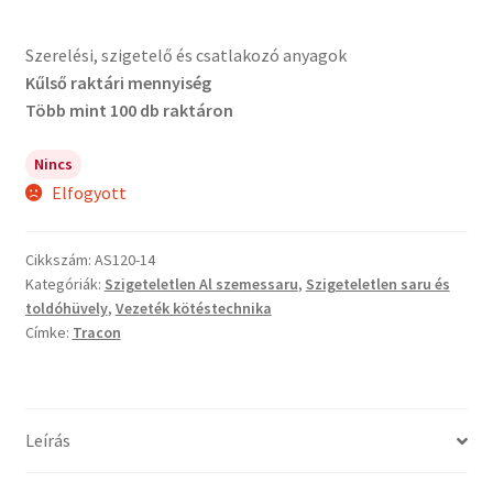
Szerelési, szigetelő és csatlakozó anyagok
Kűlső raktári mennyiség
Több mint 100 db raktáron
Nincs
Elfogyott
Cikkszám:
AS120-14
Kategóriák:
Szigeteletlen Al szemessaru
,
Szigeteletlen saru és
toldóhüvely
,
Vezeték kötéstechnika
Címke:
Tracon
Leírás