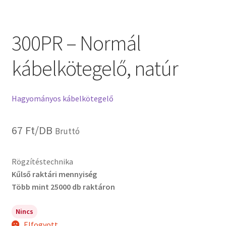
300PR – Normál
kábelkötegelő, natúr
Hagyományos kábelkötegelő
67
Ft
/DB
Bruttó
Rögzítéstechnika
Kűlső raktári mennyiség
Több mint 25000 db raktáron
Nincs
Elfogyott