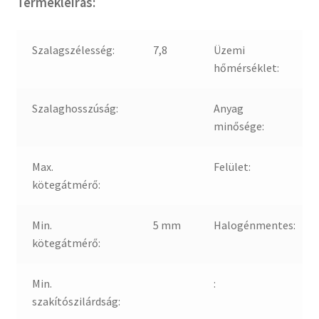
Termékleírás:
Szalagszélesség:
7,8
Üzemi
hőmérséklet:
Szalaghosszúság:
Anyag
minősége:
Max.
Felület:
kötegátmérő:
Min.
5 mm
Halogénmentes:
kötegátmérő:
Min.
:
szakítószilárdság: