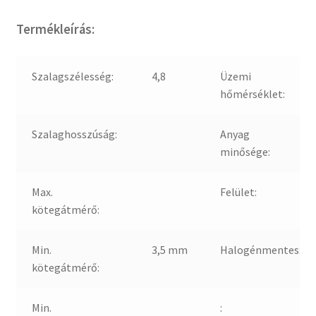
Termékleírás:
Szalagszélesség:
4,8
Üzemi
hőmérséklet:
Szalaghosszúság:
Anyag
minősége:
Max.
Felület:
kötegátmérő:
Min.
3,5 mm
Halogénmentes:
kötegátmérő:
Min.
: