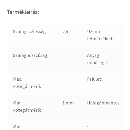
Termékleírás:
Szalagszélesség:
2,5
Üzemi
hőmérséklet:
Szalaghosszúság:
Anyag
minősége:
Max.
Felület:
kötegátmérő:
Min.
1 mm
Halogénmentes:
kötegátmérő:
Min.
: