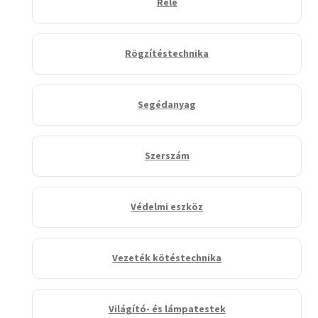
Relé
Rögzítéstechnika
Segédanyag
Szerszám
Védelmi eszköz
Vezeték kötéstechnika
Világító- és lámpatestek