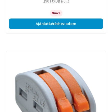
190
Ft
/DB
Bruttó
Nincs
Ajánlatkéréshez adom