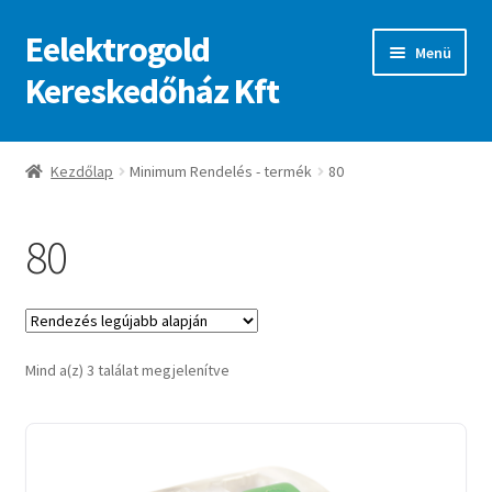
Eelektrogold
Ugrás
Kilépés
Menü
a
a
Kereskedőház Kft
navigációhoz
tartalomba
Kezdőlap
Kezdőlap
Minimum Rendelés - termék
80
A fiókom
80
Adatvédelmi irányelvek
ajanlatkeres
Sorted
Mind a(z) 3 találat megjelenítve
by
latest