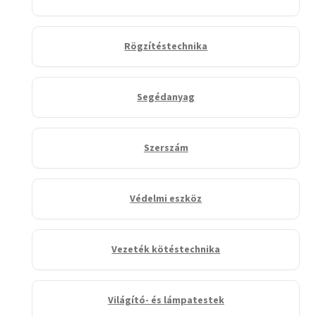
Rögzítéstechnika
Segédanyag
Szerszám
Védelmi eszköz
Vezeték kötéstechnika
Világító- és lámpatestek