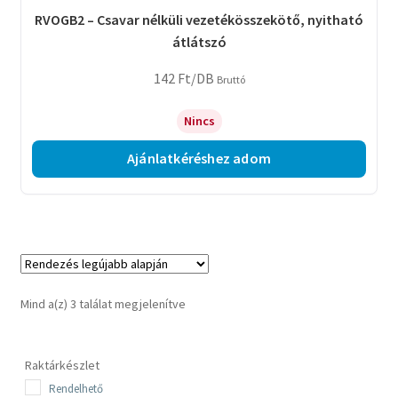
RVOGB2 – Csavar nélküli vezetékösszekötő, nyitható
átlátszó
142
Ft
/DB
Bruttó
Nincs
Ajánlatkéréshez adom
Sorted
Mind a(z) 3 találat megjelenítve
by
latest
Raktárkészlet
Rendelhető