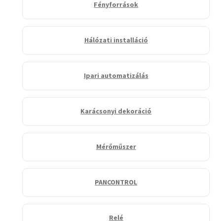
Fényforrások
Hálózati installáció
Ipari automatizálás
Karácsonyi dekoráció
Mérőműszer
PANCONTROL
Relé