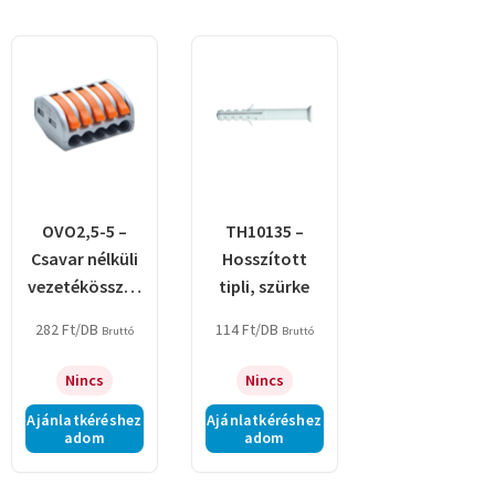
OVO2,5-5 –
TH10135 –
Csavar nélküli
Hosszított
vezetékösszek
tipli, szürke
ötő, nyitható
282
Ft
/DB
114
Ft
/DB
Bruttó
Bruttó
Nincs
Nincs
Ajánlatkéréshez
Ajánlatkéréshez
adom
adom