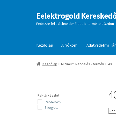
Eelektrogold Kereskedő
Ugrás
Kilépés
a
a
Fedezze fel a Schneider Electric termékeit Ózdon
navigációhoz
tartalomba
Kezdőlap
A fiókom
Adatvédelmi irá
Kezdőlap
A fiókom
Adatvédelmi irányelvek
aj
Kezdőlap
Minimum Rendelés - termék
40
4
Raktárkészlet
Rendelhető
Elfogyott