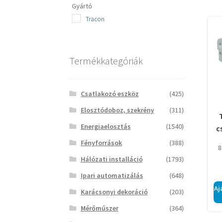
Gyártó
Tracon
Termékkategóriák
Csatlakozó eszköz
(425)
Elosztódoboz, szekrény
(311)
Energiaelosztás
(1540)
c
v
Fényforrások
(388)
8
ö
Hálózati installáció
(1793)
Ipari automatizálás
(648)
Aj
Karácsonyi dekoráció
(203)
Mérőműszer
(364)