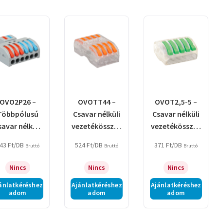
by
latest
OVO2P26 –
OVOTT44 –
OVOT2,5-5 –
Többpólusú
Csavar nélküli
Csavar nélküli
savar nélküli
vezetékösszek
vezetékösszek
ezetékösszek
ötő, toldó,
ötő, nyitható
43
Ft
/DB
524
Ft
/DB
371
Ft
/DB
Bruttó
Bruttó
Bruttó
tő, nyitható
nyitható,
átlátszó
átlátszó
Nincs
Nincs
Nincs
ánlatkéréshez
Ajánlatkéréshez
Ajánlatkéréshez
adom
adom
adom