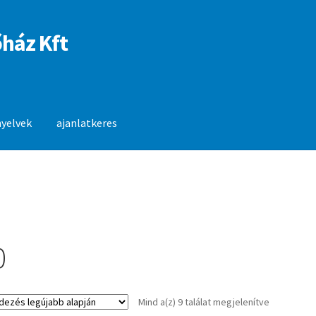
ház Kft
nyelvek
ajanlatkeres
anlatkeres
0
Sorted
Mind a(z) 9 találat megjelenítve