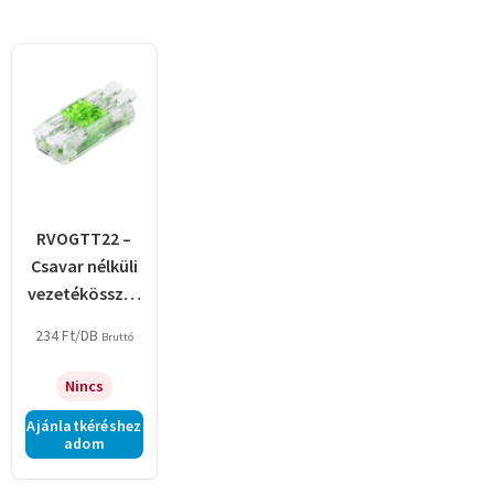
RVOGTT22 –
Csavar nélküli
vezetékösszek
ötő, toldó,
234
Ft
/DB
Bruttó
nyitható,
átlátszó
Nincs
Ajánlatkéréshez
adom