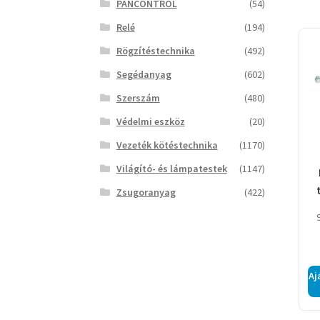
PANCONTROL
(54)
Relé
(194)
Rögzítéstechnika
(492)
Segédanyag
(602)
Szerszám
(480)
Védelmi eszköz
(20)
Vezeték kötéstechnika
(1170)
Világító- és lámpatestek
(1147)
Zsugoranyag
(422)
Aj