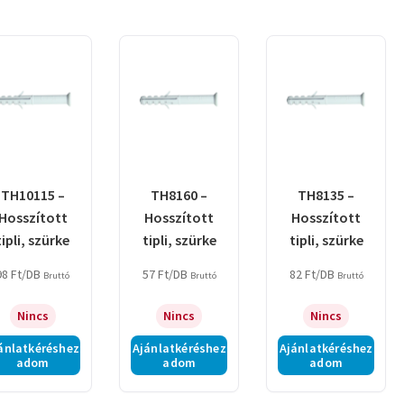
TH10115 –
TH8160 –
TH8135 –
Hosszított
Hosszított
Hosszított
tipli, szürke
tipli, szürke
tipli, szürke
98
Ft
/DB
57
Ft
/DB
82
Ft
/DB
Bruttó
Bruttó
Bruttó
Nincs
Nincs
Nincs
ánlatkéréshez
Ajánlatkéréshez
Ajánlatkéréshez
adom
adom
adom