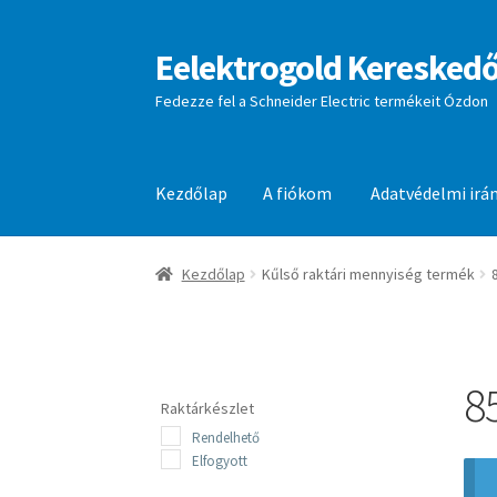
Eelektrogold Kereskedő
Ugrás
Kilépés
a
a
Fedezze fel a Schneider Electric termékeit Ózdon
navigációhoz
tartalomba
Kezdőlap
A fiókom
Adatvédelmi irá
Kezdőlap
A fiókom
Adatvédelmi irányelvek
aj
Kezdőlap
Kűlső raktári mennyiség termék
8
Raktárkészlet
Rendelhető
Elfogyott