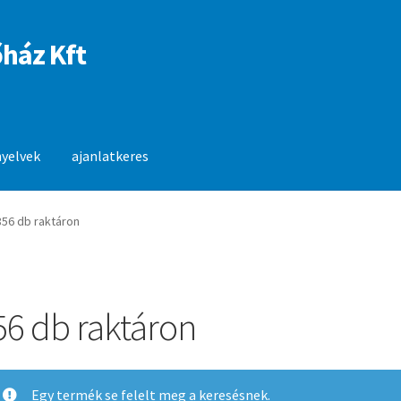
ház Kft
nyelvek
ajanlatkeres
anlatkeres
856 db raktáron
56 db raktáron
Egy termék se felelt meg a keresésnek.