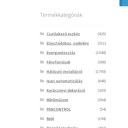
Termékkategóriák
Csatlakozó eszköz
(425)
Elosztódoboz, szekrény
(311)
Energiaelosztás
(1540)
Fényforrások
(388)
Hálózati installáció
(1793)
Ipari automatizálás
(648)
Karácsonyi dekoráció
(203)
Mérőműszer
(364)
PANCONTROL
(54)
Relé
(194)
Rögzítéstechnika
(492)