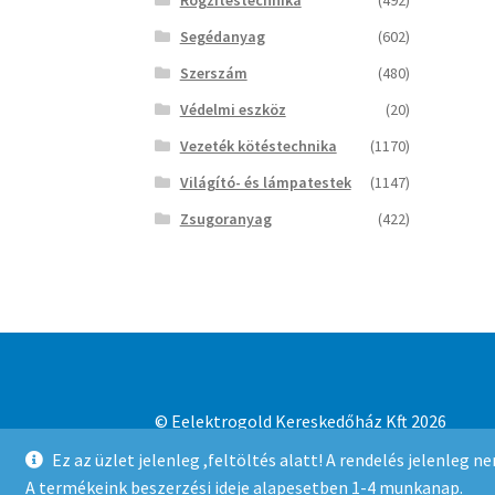
Segédanyag
(602)
Szerszám
(480)
Védelmi eszköz
(20)
Vezeték kötéstechnika
(1170)
Világító- és lámpatestek
(1147)
Zsugoranyag
(422)
© Eelektrogold Kereskedőház Kft 2026
Adatvédelmi irányelvek
Built with WooCo
Ez az üzlet jelenleg ,feltöltés alatt! A rendelés jelenleg 
A termékeink beszerzési ideje alapesetben 1-4 munkanap.