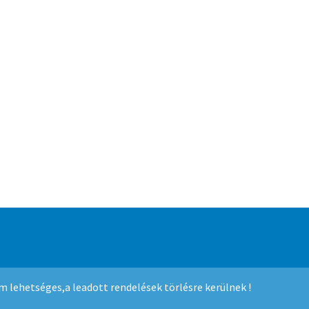
mmerce
.
nem lehetséges,a leadott rendelések törlésre kerülnek !