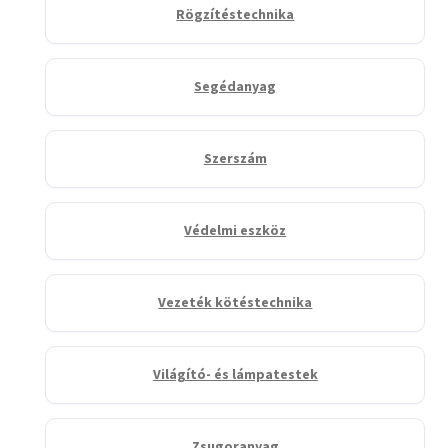
Rögzítéstechnika
Segédanyag
Szerszám
Védelmi eszköz
Vezeték kötéstechnika
Világító- és lámpatestek
Zsugoranyag