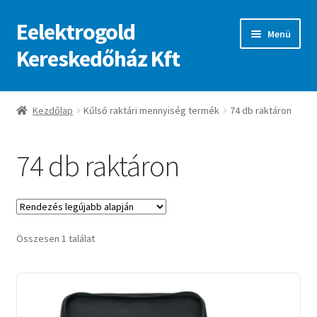
Eelektrogold
Ugrás
Kilépés
Menü
a
a
Kereskedőház Kft
navigációhoz
tartalomba
Kezdőlap
Kezdőlap
Kűlső raktári mennyiség termék
74 db raktáron
A fiókom
74 db raktáron
Adatvédelmi irányelvek
ajanlatkeres
Összesen 1 találat