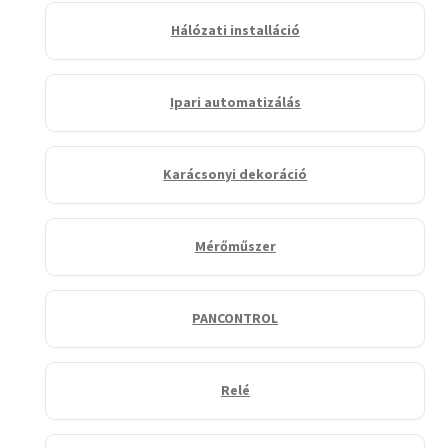
Hálózati installáció
Ipari automatizálás
Karácsonyi dekoráció
Mérőműszer
PANCONTROL
Relé