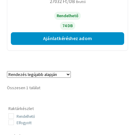
27032
Ft
/DB
Bruttó
Rendelhető
74 DB
Ajánlatkéréshez adom
Összesen 1 találat
Raktárkészlet
Rendelhető
Elfogyott