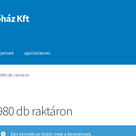
ház Kft
nyelvek
ajanlatkeres
anlatkeres
4980 db raktáron
980 db raktáron
Egy termék se felelt meg a keresésnek.