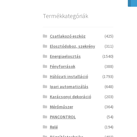
Termékkategóriák
Csatlakozó eszköz
(425)
Elosztódoboz, szekrény
(311)
Energiaelosztás
(1540)
Fényforrások
(388)
Hálózati installáció
(1793)
Ipari automatizálás
(648)
Karácsonyi dekoráció
(203)
Mérőműszer
(364)
PANCONTROL
(54)
Relé
(194)
Rögzítéstechnika
(492)