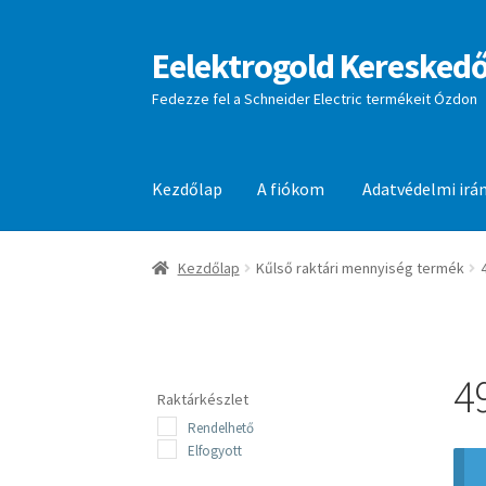
Eelektrogold Kereskedő
Ugrás
Kilépés
a
a
Fedezze fel a Schneider Electric termékeit Ózdon
navigációhoz
tartalomba
Kezdőlap
A fiókom
Adatvédelmi irá
Kezdőlap
A fiókom
Adatvédelmi irányelvek
aj
Kezdőlap
Kűlső raktári mennyiség termék
4
Raktárkészlet
Rendelhető
Elfogyott