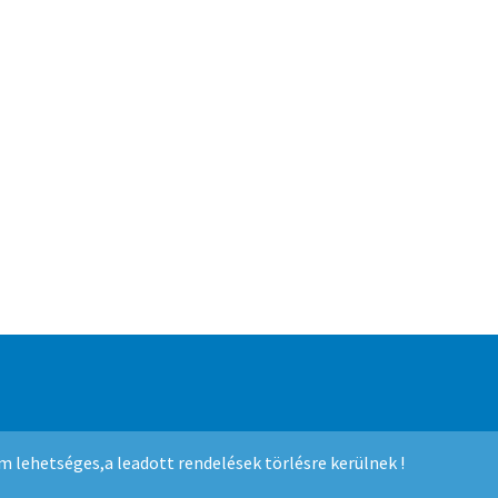
mmerce
.
nem lehetséges,a leadott rendelések törlésre kerülnek !