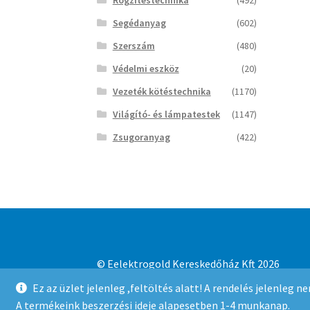
Segédanyag
(602)
Szerszám
(480)
Védelmi eszköz
(20)
Vezeték kötéstechnika
(1170)
Világító- és lámpatestek
(1147)
Zsugoranyag
(422)
© Eelektrogold Kereskedőház Kft 2026
Adatvédelmi irányelvek
Built with WooCo
Ez az üzlet jelenleg ,feltöltés alatt! A rendelés jelenleg 
A termékeink beszerzési ideje alapesetben 1-4 munkanap.