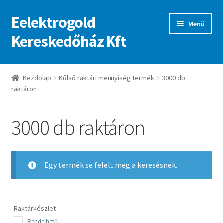
Eelektrogold
Ugrás
Kilépés
Menü
a
a
Kereskedőház Kft
navigációhoz
tartalomba
Kezdőlap
Kezdőlap
Kűlső raktári mennyiség termék
3000 db
raktáron
A fiókom
Adatvédelmi irányelvek
3000 db raktáron
ajanlatkeres
Egy termék se felelt meg a keresésnek.
Raktárkészlet
Rendelhető