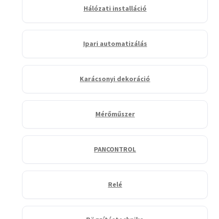
Hálózati installáció
Ipari automatizálás
Karácsonyi dekoráció
Mérőműszer
PANCONTROL
Relé