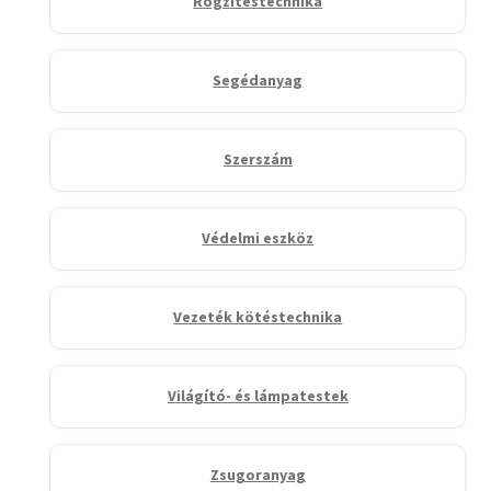
Rögzítéstechnika
Segédanyag
Szerszám
Védelmi eszköz
Vezeték kötéstechnika
Világító- és lámpatestek
Zsugoranyag