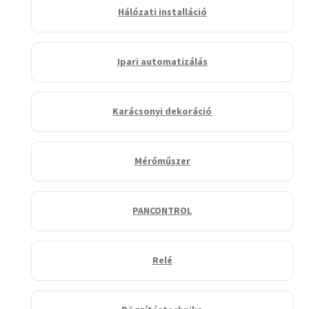
Hálózati installáció
Ipari automatizálás
Karácsonyi dekoráció
Mérőműszer
PANCONTROL
Relé