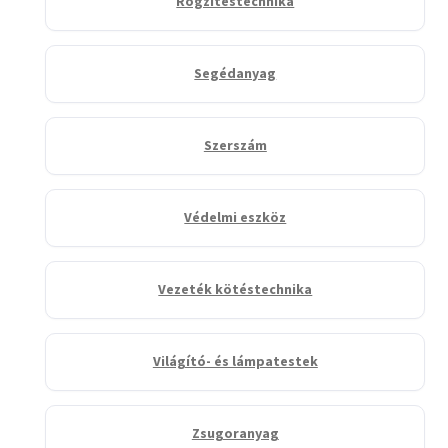
Rögzítéstechnika
Segédanyag
Szerszám
Védelmi eszköz
Vezeték kötéstechnika
Világító- és lámpatestek
Zsugoranyag