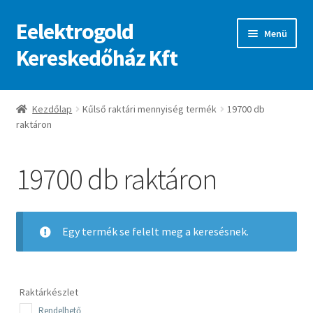
Eelektrogold
Ugrás
Kilépés
Menü
a
a
Kereskedőház Kft
navigációhoz
tartalomba
Kezdőlap
Kezdőlap
Kűlső raktári mennyiség termék
19700 db
raktáron
A fiókom
Adatvédelmi irányelvek
19700 db raktáron
ajanlatkeres
Egy termék se felelt meg a keresésnek.
Raktárkészlet
Rendelhető