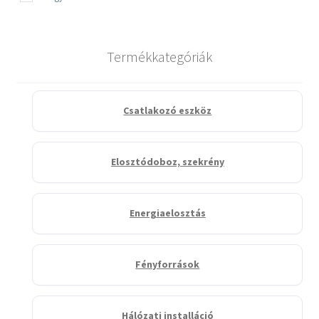
Termékkategóriák
Csatlakozó eszköz
Elosztódoboz, szekrény
Energiaelosztás
Fényforrások
Hálózati installáció