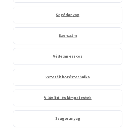
Segédanyag
Szerszám
Védelmi eszköz
Vezeték kötéstechnika
Világító- és lámpatestek
Zsugoranyag