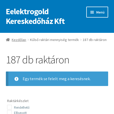
Eelektrogold
Ugrás
Kilépés
Menü
a
a
Kereskedőház Kft
navigációhoz
tartalomba
Kezdőlap
Kezdőlap
Kűlső raktári mennyiség termék
187 db raktáron
A fiókom
187 db raktáron
Adatvédelmi irányelvek
ajanlatkeres
Egy termék se felelt meg a keresésnek.
Raktárkészlet
Rendelhető
Elfogyott